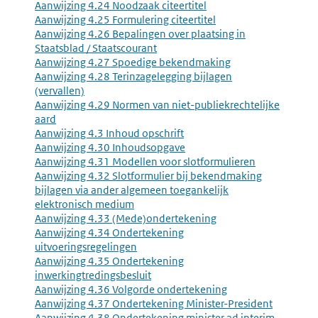
Aanwijzing 4.24 Noodzaak citeertitel
Aanwijzing 4.25 Formulering citeertitel
Aanwijzing 4.26 Bepalingen over plaatsing in
Staatsblad / Staatscourant
Aanwijzing 4.27 Spoedige bekendmaking
Aanwijzing 4.28 Terinzagelegging bijlagen
(vervallen)
Aanwijzing 4.29 Normen van niet-publiekrechtelijke
aard
Aanwijzing 4.3 Inhoud opschrift
Aanwijzing 4.30 Inhoudsopgave
Aanwijzing 4.31 Modellen voor slotformulieren
Aanwijzing 4.32 Slotformulier bij bekendmaking
bijlagen via ander algemeen toegankelijk
elektronisch medium
Aanwijzing 4.33 (Mede)ondertekening
Aanwijzing 4.34 Ondertekening
uitvoeringsregelingen
Aanwijzing 4.35 Ondertekening
inwerkingtredingsbesluit
Aanwijzing 4.36 Volgorde ondertekening
Aanwijzing 4.37 Ondertekening Minister-President
Aanwijzing 4.38 Ondertekening minister ad interim