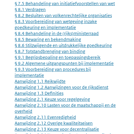
§ 7.5 Behandeling van initiatiefvoorstellen van wet
§ 8.1 Verdragen
§ 8.2 Besluiten van volkenrechtelijke organisaties
§ 8.3 Voorbereiding van wetgeving inzake
goedkeuring en implementatie
§ 8.4 Behandeling in de (rijks)ministerraad
§ 8.5 Bewaring en bekendmaking
§ 8.6 Stilzwijgende en uitdrukkelijke goedkeuring
§ 8.7 Totstandbrenging van binding
§ 9.1 Begripsbepaling en toepassingsbereik
§ 9.2 Algemene uitgangspunten bij implementatie
§ 9.3 Voorbereiding van procedures bij
implementatie
Aanwijzing 1.1 Reikwijdte
Aanwijzing 1.2 Aanwijzingen voor de rijksdienst
Aanwijzing 1.3 Definities
Aanwijzing 2.1 Keuze voor regelgeving
Aanwijzing 2.10 Lasten voor de maatschappij en de
overheid
Aanwijzing 2.11 Evenredigheid
Aanwijzing 2.12 Overige kwaliteitseisen
Aanwijzing 2.13 Keuze voor decentralisatie