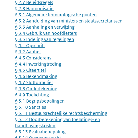
§ 2.7 Beleidsregels
§ 2.8 Harmonisatie
§ 3.1 Algemene terminologische punten
§ 3.2 Aanduiding van ministers en staatssecretarissen
§ 3.3 Aanhaling en verwijzing
§ 3.4 Gebruik van hoofdletters
§ 3.5 Indeling van regelingen
§ 4.1 Opschrift
§ 4.2 Aanhef
§ 4.3 Considerans
§ 4.4 Inwerkingtreding
§ 4.5 Citeertitel
§ 4.6 Bekendmaking
§ 4.7 Slotformulier
§ 4.8 Ondertekening
§ 4.9 Toelichting
§ 5.1 Begripsbepalingen
§ 5.10 Sancties
§ 5.11 Bestuursrechtelijke rechtsbescherming
§ 5.12 Doorberekening van toelatings- en
handhavingskosten
§ 5.13 Evaluatiebepaling
§ 5.14 Overgangsrecht