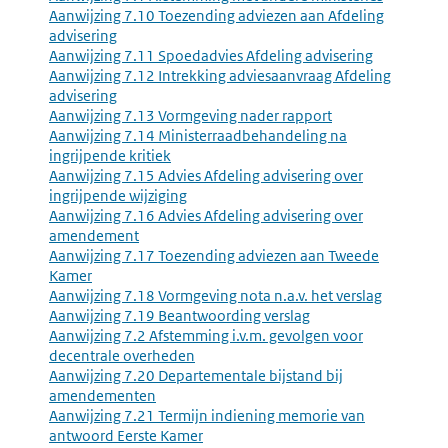
Aanwijzing 7.10 Toezending adviezen aan Afdeling
advisering
Aanwijzing 7.11 Spoedadvies Afdeling advisering
Aanwijzing 7.12 Intrekking adviesaanvraag Afdeling
advisering
Aanwijzing 7.13 Vormgeving nader rapport
Aanwijzing 7.14 Ministerraadbehandeling na
ingrijpende kritiek
Aanwijzing 7.15 Advies Afdeling advisering over
ingrijpende wijziging
Aanwijzing 7.16 Advies Afdeling advisering over
amendement
Aanwijzing 7.17 Toezending adviezen aan Tweede
Kamer
Aanwijzing 7.18 Vormgeving nota n.a.v. het verslag
Aanwijzing 7.19 Beantwoording verslag
Aanwijzing 7.2 Afstemming i.v.m. gevolgen voor
decentrale overheden
Aanwijzing 7.20 Departementale bijstand bij
amendementen
Aanwijzing 7.21 Termijn indiening memorie van
antwoord Eerste Kamer