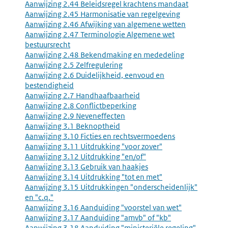
Aanwijzing 2.44 Beleidsregel krachtens mandaat
Aanwijzing 2.45 Harmonisatie van regelgeving
Aanwijzing 2.46 Afwijking van algemene wetten
Aanwijzing 2.47 Terminologie Algemene wet
bestuursrecht
Aanwijzing 2.48 Bekendmaking en mededeling
Aanwijzing 2.5 Zelfregulering
Aanwijzing 2.6 Duidelijkheid, eenvoud en
bestendigheid
Aanwijzing 2.7 Handhaafbaarheid
Aanwijzing 2.8 Conflictbeperking
Aanwijzing 2.9 Neveneffecten
Aanwijzing 3.1 Beknoptheid
Aanwijzing 3.10 Ficties en rechtsvermoedens
Aanwijzing 3.11 Uitdrukking "voor zover"
Aanwijzing 3.12 Uitdrukking "en/of"
Aanwijzing 3.13 Gebruik van haakjes
Aanwijzing 3.14 Uitdrukking "tot en met"
Aanwijzing 3.15 Uitdrukkingen "onderscheidenlijk"
en "c.q."
Aanwijzing 3.16 Aanduiding "voorstel van wet"
Aanwijzing 3.17 Aanduiding "amvb" of "kb"
Aanwijzing 3.18 Aanduiding "ministeriële regeling"