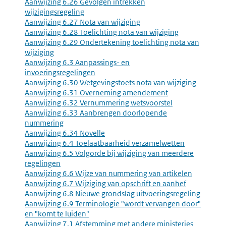
Aanwijzing 6.26 Gevolgen intrekken
wijzigingsregeling
Aanwijzing 6.27 Nota van wijziging
Aanwijzing 6.28 Toelichting nota van wijziging
Aanwijzing 6.29 Ondertekening toelichting nota van
wijziging
Aanwijzing 6.3 Aanpassings- en
invoeringsregelingen
Aanwijzing 6.30 Wetgevingstoets nota van wijziging
Aanwijzing 6.31 Overneming amendement
Aanwijzing 6.32 Vernummering wetsvoorstel
Aanwijzing 6.33 Aanbrengen doorlopende
nummering
Aanwijzing 6.34 Novelle
Aanwijzing 6.4 Toelaatbaarheid verzamelwetten
Aanwijzing 6.5 Volgorde bij wijziging van meerdere
regelingen
Aanwijzing 6.6 Wijze van nummering van artikelen
Aanwijzing 6.7 Wijziging van opschrift en aanhef
Aanwijzing 6.8 Nieuwe grondslag uitvoeringsregeling
Aanwijzing 6.9 Terminologie "wordt vervangen door"
en "komt te luiden"
Aanwijzing 7.1 Afstemming met andere ministeries