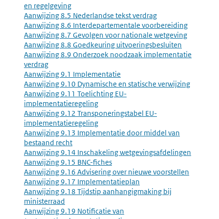
en regelgeving
Aanwijzing 8.5 Nederlandse tekst verdrag
Aanwijzing 8.6 Interdepartementale voorbereiding
Aanwijzing 8.7 Gevolgen voor nationale wetgeving
Aanwijzing 8.8 Goedkeuring uitvoeringsbesluiten
Aanwijzing 8.9 Onderzoek noodzaak implementatie
verdrag
Aanwijzing 9.1 Implementatie
Aanwijzing 9.10 Dynamische en statische verwijzing
Aanwijzing 9.11 Toelichting EU-
implementatieregeling
Aanwijzing 9.12 Transponeringstabel EU-
implementatieregeling
Aanwijzing 9.13 Implementatie door middel van
bestaand recht
Aanwijzing 9.14 Inschakeling wetgevingsafdelingen
Aanwijzing 9.15 BNC-fiches
Aanwijzing 9.16 Advisering over nieuwe voorstellen
Aanwijzing 9.17 Implementatieplan
Aanwijzing 9.18 Tijdstip aanhangigmaking bij
ministerraad
Aanwijzing 9.19 Notificatie van