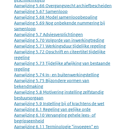
Aanwijzing 5.66 Overgangsrecht archiefbescheiden
Aanwijzing 5.67 Samenloop
Aanwijzing 5.68 Model samenloopbepaling
Aanwijzing 5.69 Nog onbekende nummering bij
samenloop
Aanwijzing 5.7 Adviesverplichtingen
Aanwijzing 5.70 Volgorde van inwerkingtreding
Aanwijzing 5.71 Werkingsduur tijdelijke regeling
Aanwijzing 5.72 Opschrift en citeertitel tijdelijke
regeling
Aanwijzing 5.73 Tijdelijke afwijking van bestaande
regeling
Aanwijzing 5.74 In- en buitenwerkingstelling
Aanwijzing 5.75 Bijzondere vormen van
bekendmaking
Aanwijzing 5.8 Motivering instelling zelfstandig
bestuursorgaan
Aanwijzing 5.9 Instelling bij of krachtens de wet
Aanwijzing 6.1 Regeling van gelijke orde
Aanwijzing 6.10 Vervanging gehele lees- of
begripseenheid
Aanwijzing 6.11 Terminologie "invoegen" en