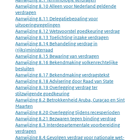
Aanwijzing 8.10 Alleen voor Nederland geldende
verdragen
Aanwijzing 8.11 Delegatiebepaling voor
uitvoeringsregelingen
Aanwijzing 8.12 Wetsvoorstel goedkeuring verdrag
Aanwijzing 8.13 Toelichting inzake verdragen
Aanwijzing 8.14 Behandeling verdrag in
(rijks)ministerraad
Aanwijzing 8.15 Bewaring van verdragen
Aanwijzing 8.16 Bekendmaking volkenrechtelijke
besluiten
Aanwijzing 8.17 Bekendmaking verdragstekst
Aanwijzing 8.18 Advisering door Raad van State
Aanwijzing 8.19 Overlegging verdrag ter
stilzwijgende goedkeuring
Aanwijzing 8.2 Betrokkenheid Aruba, Curaçao en Sint
Maarten
Aanwijzing 8.20 Overlegging tijdens recesperioden
Aanwijzing 8.21 Bezwaren tegen binding verdrag
Aanwijzing 8.3 Interdepartementale voorbereiding
verdragen
Aanwijzing 8.4 Gevolgen verdrag voor nationale wet-