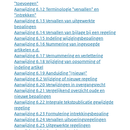
"toevoegen"
Aanwijzing 6.12 Terminologie "vervallen" en
"intrekken"
Aanwijzing 6.13 Vervallen van uitgewerkte
bepalingen
Aanwijzing 6.14 Vervallen van bijlage bij een regeling
Aanwijzing 6.15 Indeling wijzigingsbepalingen
Aanwijzing 6.16 Nummering van ingevoegde
artikelen e.d.
Aanwijzing 6.17 Vernummering en verlettering
Aanwijzing 6.18 Wijziging van opsomming of
indeling artikel
Aanwijzing 6.19 Aanduiding "(nieuw)"
Aanwijzing 6.2 Wijziging of nieuwe regeling
Aanwijzing 6.20 Verwijzingen in overgangsrecht
Aanwijzing 6.21 Vergelijkend overzicht oude en
nieuwe bepalingen
Aanwijzing 6.22 Integrale tekstpublicatie gewijzigde
regeling
Aanwijzing 6.23 Formulering intrekkingsbepaling
Aanwijzing 6.24 Vervallen uitvoeringsregelingen
Aanwijzing 6.25 Uitgewerkte regelingen