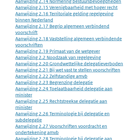
Aanwijzing 2.14 Normering bestuursbevoegdheden
Aanwijzing 2.15 Verenigbaarheid met hoger recht
Aanwijzing 2.16 Territoriale gelding regelgeving
binnen Nederland
Aanwijzing 2.17 Begrip algemeen verbindend
voorschrift
Aanwijzing 2.18 Vaststelling algemeen verbindende
voorschriften
Aanwijzing 2.19 Primaat van de wetgever
Aanwijzing 2.2 Noodzaak van regelgeving
Aanwijzing 2.20 Grondwettelijke delegatieverboden
Aanwijzing 2.21 Bij wet vast te stellen voorschriften
Aanwijzing 2.22 Zelfstandige amvb
Aanwijzing 2.23 Begrenzing delegatie
Aanwijzing 2.24 Toelaatbaarheid delegatie aan
minister
Aanwijzing 2.25 Rechtstreekse delegatie aan
minister
Aanwijzing 2.26 Terminologie bij delegatie en
subdelegatie
Aanwijzing 2.27 Voorschriften voordracht en
ondertekening amvb
Aanwijzing 2.28 Terminologie bij delegatie aan