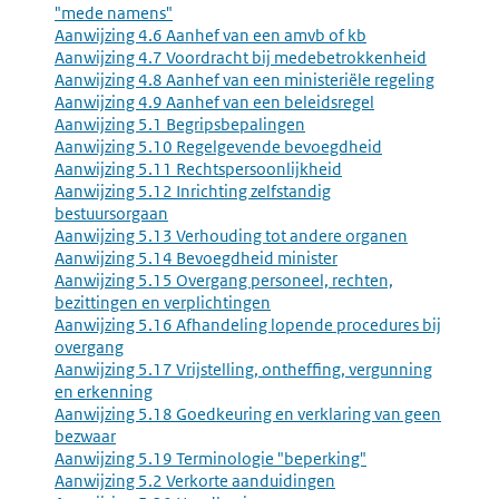
"mede namens"
Aanwijzing 4.6 Aanhef van een amvb of kb
Aanwijzing 4.7 Voordracht bij medebetrokkenheid
Aanwijzing 4.8 Aanhef van een ministeriële regeling
Aanwijzing 4.9 Aanhef van een beleidsregel
Aanwijzing 5.1 Begripsbepalingen
Aanwijzing 5.10 Regelgevende bevoegdheid
Aanwijzing 5.11 Rechtspersoonlijkheid
Aanwijzing 5.12 Inrichting zelfstandig
bestuursorgaan
Aanwijzing 5.13 Verhouding tot andere organen
Aanwijzing 5.14 Bevoegdheid minister
Aanwijzing 5.15 Overgang personeel, rechten,
bezittingen en verplichtingen
Aanwijzing 5.16 Afhandeling lopende procedures bij
overgang
Aanwijzing 5.17 Vrijstelling, ontheffing, vergunning
en erkenning
Aanwijzing 5.18 Goedkeuring en verklaring van geen
bezwaar
Aanwijzing 5.19 Terminologie "beperking"
Aanwijzing 5.2 Verkorte aanduidingen