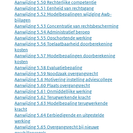
Aanwijzing 5.50 Rechterlijke competentie
Aanwijzing 5.51 Eenheid van rechtsgang
Aanwijzing 5.52 Modelbepalingen wijziging Awb-
bijlagen
Aanwijzing 5.53 Concentratie van rechtsbescherming
Aanwijzing 5.54 Administratief beroep
Aanwijzing 5.55 Opschortende werking
Aanwijzing 5.56 Toelaatbaarheid doorberekening
kosten
Aanwijzing 5.57 Modelbepalingen doorberekening
kosten
Aanwijzing 5.58 Evaluatiebepaling
Aanwijzing 5.59 Noodzaak overgangsrecht
Aanwijzing 5.6 Motivering instelling adviescollege
Aanwijzing 5.60 Plaats overgangsrecht
Aanwijzing 5.61 Onmiddellijke werking
Aanwijzing 5.62 Terugwerkende kracht
Aanwijzing 5.63 Modelbepaling terugwerkende
kracht
Aanwijzing 5.64 Eerbiedigende en uitgestelde
werking
Aanwijzing 5.65 Overgangsrecht bij nieuwe
geschillenregels