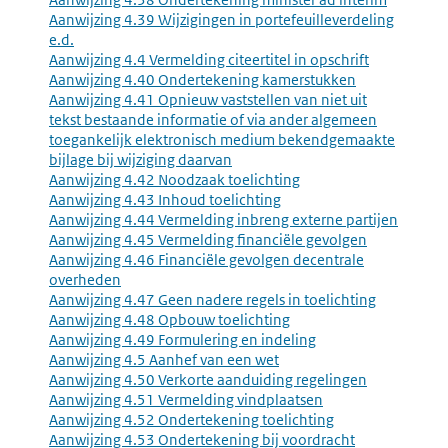
Aanwijzing 4.39 Wijzigingen in portefeuilleverdeling
e.d.
Aanwijzing 4.4 Vermelding citeertitel in opschrift
Aanwijzing 4.40 Ondertekening kamerstukken
Aanwijzing 4.41 Opnieuw vaststellen van niet uit
tekst bestaande informatie of via ander algemeen
toegankelijk elektronisch medium bekendgemaakte
bijlage bij wijziging daarvan
Aanwijzing 4.42 Noodzaak toelichting
Aanwijzing 4.43 Inhoud toelichting
Aanwijzing 4.44 Vermelding inbreng externe partijen
Aanwijzing 4.45 Vermelding financiële gevolgen
Aanwijzing 4.46 Financiële gevolgen decentrale
overheden
Aanwijzing 4.47 Geen nadere regels in toelichting
Aanwijzing 4.48 Opbouw toelichting
Aanwijzing 4.49 Formulering en indeling
Aanwijzing 4.5 Aanhef van een wet
Aanwijzing 4.50 Verkorte aanduiding regelingen
Aanwijzing 4.51 Vermelding vindplaatsen
Aanwijzing 4.52 Ondertekening toelichting
Aanwijzing 4.53 Ondertekening bij voordracht