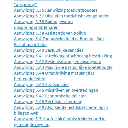
"opsporing"
Aanwijzing 5.36 Aanwijzing toezichthouders
Aanwijzing 5.37 Uitsluiten toezichtsbevoegdheden
Aanwijzing 5.38 Buitengewoon
opsporingsambtenaren
Aanwijzing 5.39 Assistentie van politie
Aanwijzing 5.4 Toepasselijkheid in Bonaire, Sint
Eustatius en Saba
Aanwijzing 5.40 Bestuurlijke sancties
Aanwijzing 5.41 Intrekking of schorsing beschikking
Aanwijzing 5.42 Bestuursdwang en dwangsom
Aanwijzing 5.43 Maximale bestuurlijke boetehoogte
Aanwijzing 5.44 Omschrijving met sancties
bedreigde feiten
Aanwijzing 5.45 Strafsancties
Aanwijzing 5.46 Misdrijven en overtredingen
Aanwijzing 5.47 Economische delicten
Aanwijzing 5.48 Rechtsbescherming
Aanwijzing 5.49 Afwijkende rechtsbescherming in
bijlagen Awb
Aanwijzing 5.5 Hoofdstuk Caribisch Nederland in
gemengde regeling