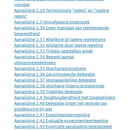
minister
Aanwijzing 2.29 Terminologie "regels" en "nadere
regels"
Aanwijzing 2.3 Voorafgaand onderzoek
Aanwijzing 2.30 Geen mandaat van regelgevende
bevoegdheid
Aanwijzing 2.31 Afwijking bij lagere regelgeving
Aanwijzing 2.32 Wijziging door lagere regeling
Aanwijzing 2.33 Tijdstip vaststellen amvb
Aanwijzing 2.34 Beperkt aantal
uitvoeringsregelingen
Aanwijzing 2.35 Voorhangprocedures
Aanwijzing 2.36 Gecontroleerde delegatie
Aanwijzing 2.37 Voorwaardelijke delegatie
Aanwijzing 2.38 Voorhang tijdens recesperiode
Aanwijzing 2.39 Tijdelijke delegatie
Aanwijzing 2.4 Terughoudendheid met toezeggingen
Aanwijzing 2.40 Delegatie onder het vereiste van
goedkeuring bij wet
Aanwijzing 2.41 Experimenteerregeling
Aanwijzing 2.42 Evaluatie experimenteerregeling
Aanwijzing 2.43 Expliciete aanduiding beleidsregel