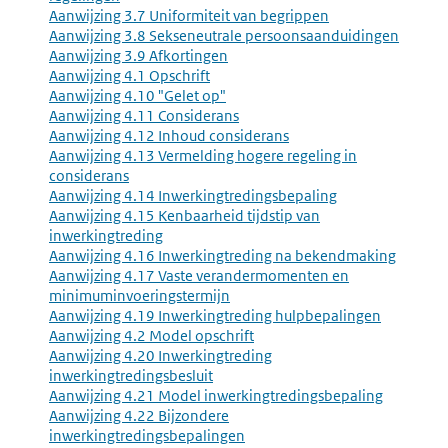
Aanwijzing 3.7 Uniformiteit van begrippen
Aanwijzing 3.8 Sekseneutrale persoonsaanduidingen
Aanwijzing 3.9 Afkortingen
Aanwijzing 4.1 Opschrift
Aanwijzing 4.10 "Gelet op"
Aanwijzing 4.11 Considerans
Aanwijzing 4.12 Inhoud considerans
Aanwijzing 4.13 Vermelding hogere regeling in
considerans
Aanwijzing 4.14 Inwerkingtredingsbepaling
Aanwijzing 4.15 Kenbaarheid tijdstip van
inwerkingtreding
Aanwijzing 4.16 Inwerkingtreding na bekendmaking
Aanwijzing 4.17 Vaste verandermomenten en
minimuminvoeringstermijn
Aanwijzing 4.19 Inwerkingtreding hulpbepalingen
Aanwijzing 4.2 Model opschrift
Aanwijzing 4.20 Inwerkingtreding
inwerkingtredingsbesluit
Aanwijzing 4.21 Model inwerkingtredingsbepaling
Aanwijzing 4.22 Bijzondere
inwerkingtredingsbepalingen