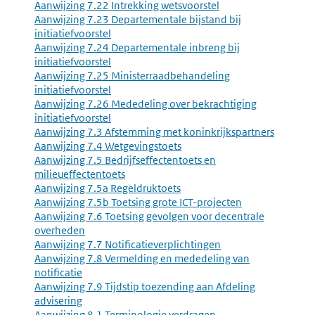
Aanwijzing 7.22 Intrekking wetsvoorstel
Aanwijzing 7.23 Departementale bijstand bij
initiatiefvoorstel
Aanwijzing 7.24 Departementale inbreng bij
initiatiefvoorstel
Aanwijzing 7.25 Ministerraadbehandeling
initiatiefvoorstel
Aanwijzing 7.26 Mededeling over bekrachtiging
initiatiefvoorstel
Aanwijzing 7.3 Afstemming met koninkrijkspartners
Aanwijzing 7.4 Wetgevingstoets
Aanwijzing 7.5 Bedrijfseffectentoets en
milieueffectentoets
Aanwijzing 7.5a Regeldruktoets
Aanwijzing 7.5b Toetsing grote ICT-projecten
Aanwijzing 7.6 Toetsing gevolgen voor decentrale
overheden
Aanwijzing 7.7 Notificatieverplichtingen
Aanwijzing 7.8 Vermelding en mededeling van
notificatie
Aanwijzing 7.9 Tijdstip toezending aan Afdeling
advisering
Aanwijzing 8.1 Terminologie verdragen