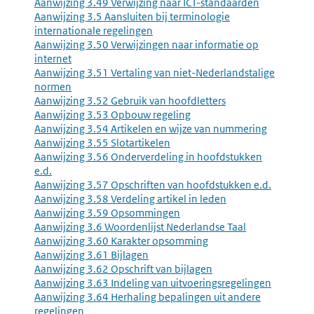
Aanwijzing 3.49 Verwijzing naar ICT-standaarden
Aanwijzing 3.5 Aansluiten bij terminologie
internationale regelingen
Aanwijzing 3.50 Verwijzingen naar informatie op
internet
Aanwijzing 3.51 Vertaling van niet-Nederlandstalige
normen
Aanwijzing 3.52 Gebruik van hoofdletters
Aanwijzing 3.53 Opbouw regeling
Aanwijzing 3.54 Artikelen en wijze van nummering
Aanwijzing 3.55 Slotartikelen
Aanwijzing 3.56 Onderverdeling in hoofdstukken
e.d.
Aanwijzing 3.57 Opschriften van hoofdstukken e.d.
Aanwijzing 3.58 Verdeling artikel in leden
Aanwijzing 3.59 Opsommingen
Aanwijzing 3.6 Woordenlijst Nederlandse Taal
Aanwijzing 3.60 Karakter opsomming
Aanwijzing 3.61 Bijlagen
Aanwijzing 3.62 Opschrift van bijlagen
Aanwijzing 3.63 Indeling van uitvoeringsregelingen
Aanwijzing 3.64 Herhaling bepalingen uit andere
regelingen