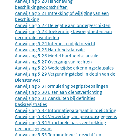
Aanwijzing 5.20 Handhaving
beschikkingsvoorschriften
Aanwijzing 5.21 Intrekking of wijziging van een
beschikking
Aanwijzing 5.22 Delegatie aan ondergeschikten
Aanwijzing 5.23 Toekenning bevoegdheden aan
decentrale overheden
Aanwijzing 5.24 Interbestuurlijk toezicht
Aanwijzing 5.25 Hardheidsclausule
Aanwijzing 5.26 Model hardheidsclausule
Aanwijzing 5.27 Overgang van rechten
Aanwijzing 5.28 Wederzijdse erkenningsclausules
Aanwijzing 5.29 Vergunningstelsel in de zin van de
Dienstenwet
Aanwijzing 5.3 Formulering begripsbepalingen
Aanwijzing 5.30 Eisen aan dienstverrichting
Aanwijzing 5.31 Aansluiten bij definities
basisregistraties
Aanwijzing 5.32 Informatieparagraaf in toelichting
Aanwijzing 5.33 Verwerking van persoonsgegevens
Aanwijzing 5.34 Structurele basis verstrekking
persoonsgegevens
Aanwijzing 5.35 Terminologie "toezicht" en