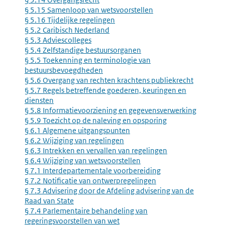
§ 5.15 Samenloop van wetsvoorstellen
§ 5.16 Tijdelijke regelingen
§ 5.2 Caribisch Nederland
§ 5.3 Adviescolleges
§ 5.4 Zelfstandige bestuursorganen
§ 5.5 Toekenning en terminologie van
bestuursbevoegdheden
§ 5.6 Overgang van rechten krachtens publiekrecht
§ 5.7 Regels betreffende goederen, keuringen en
diensten
§ 5.8 Informatievoorziening en gegevensverwerking
§ 5.9 Toezicht op de naleving en opsporing
§ 6.1 Algemene uitgangspunten
§ 6.2 Wijziging van regelingen
§ 6.3 Intrekken en vervallen van regelingen
§ 6.4 Wijziging van wetsvoorstellen
§ 7.1 Interdepartementale voorbereiding
§ 7.2 Notificatie van ontwerpregelingen
§ 7.3 Advisering door de Afdeling advisering van de
Raad van State
§ 7.4 Parlementaire behandeling van
regeringsvoorstellen van wet