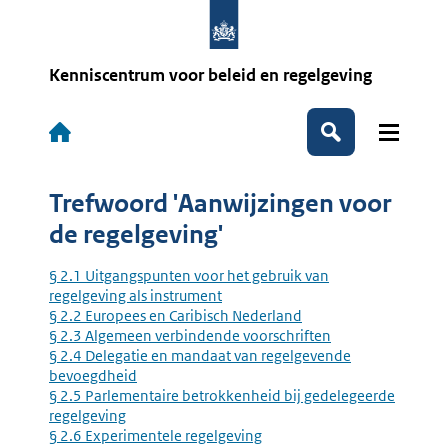
Overslaan
en
naar
de
Kenniscentrum voor beleid en regelgeving
inhoud
gaan
Hoofdnavigatie
Zoeken
Trefwoord 'Aanwijzingen voor
de regelgeving'
§ 2.1 Uitgangspunten voor het gebruik van
regelgeving als instrument
§ 2.2 Europees en Caribisch Nederland
§ 2.3 Algemeen verbindende voorschriften
§ 2.4 Delegatie en mandaat van regelgevende
bevoegdheid
§ 2.5 Parlementaire betrokkenheid bij gedelegeerde
regelgeving
§ 2.6 Experimentele regelgeving