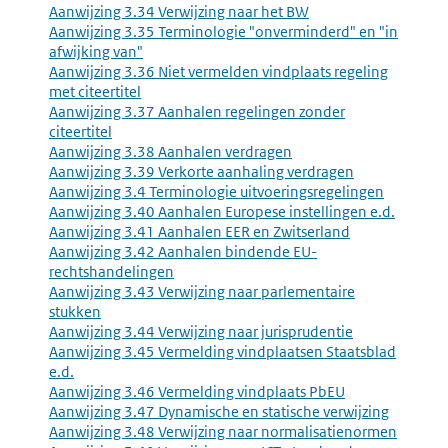
Aanwijzing 3.34 Verwijzing naar het BW
Aanwijzing 3.35 Terminologie "onverminderd" en "in
afwijking van"
Aanwijzing 3.36 Niet vermelden vindplaats regeling
met citeertitel
Aanwijzing 3.37 Aanhalen regelingen zonder
citeertitel
Aanwijzing 3.38 Aanhalen verdragen
Aanwijzing 3.39 Verkorte aanhaling verdragen
Aanwijzing 3.4 Terminologie uitvoeringsregelingen
Aanwijzing 3.40 Aanhalen Europese instellingen e.d.
Aanwijzing 3.41 Aanhalen EER en Zwitserland
Aanwijzing 3.42 Aanhalen bindende EU-
rechtshandelingen
Aanwijzing 3.43 Verwijzing naar parlementaire
stukken
Aanwijzing 3.44 Verwijzing naar jurisprudentie
Aanwijzing 3.45 Vermelding vindplaatsen Staatsblad
e.d.
Aanwijzing 3.46 Vermelding vindplaats PbEU
Aanwijzing 3.47 Dynamische en statische verwijzing
Aanwijzing 3.48 Verwijzing naar normalisatienormen