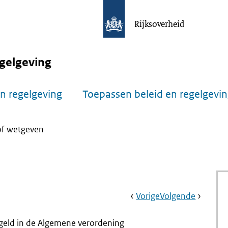
Rijksoverheid
gelgeving
n regelgeving
Toepassen beleid en regelgevi
f wetgeven
Book
Ga
Vorige
Pagina:
Ga
Volgende
Pagina:
Navigation
Naar
Trefwoordenregis
Naar
Bewaart
geld in de Algemene verordening