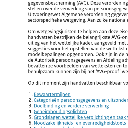
gegevensbescherming (AVG). Deze verordening l
stellen over de verwerking van persoonsgegeve
Uitvoeringswet Algemene verordening gegeven
sectorspecifieke wetgeving. Aan zulke nationale 
Om wetgevingsjuristen te helpen aan deze eise
handvatten bestrijken de belangrijkste AVG-
uitleg van het wettelijke kader, aangevuld met
suggesties voor het opstellen van de wettekst e
modelbepalingen opgenomen. Ook zijn in de ha
de Autoriteit persoonsgegevens en Afdeling ad
bevatten ze voorbeelden van wetteksten en toel
behulpzaam kunnen zijn bij het ‘AVG-proof’ w
Op dit moment zijn handvatten beschikbaar v
Bewaartermijnen
Categorieën persoonsgegevens en uitzonde
Doelbinding en verdere verwerking
Geheimhoudingsplichten
Grondslagen wettelijke verplichting en taa
Noodzakelijkheids- en evenredigheidstoets