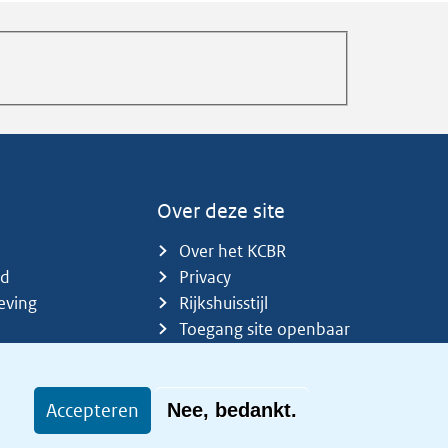
Over deze site
Over het KCBR
id
Privacy
eving
Rijkshuisstijl
Toegang site openbaar
Toegankelijkheid
Accepteren
Nee, bedankt.