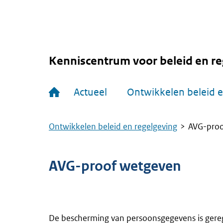
Overslaan
en
naar
de
inhoud
gaan
Kenniscentrum voor beleid en re
Hoofdnavigatie
Actueel
Ontwikkelen beleid e
Ontwikkelen beleid en regelgeving
AVG-proo
Kruimelpad
AVG-proof wetgeven
De bescherming van persoonsgegevens is gere