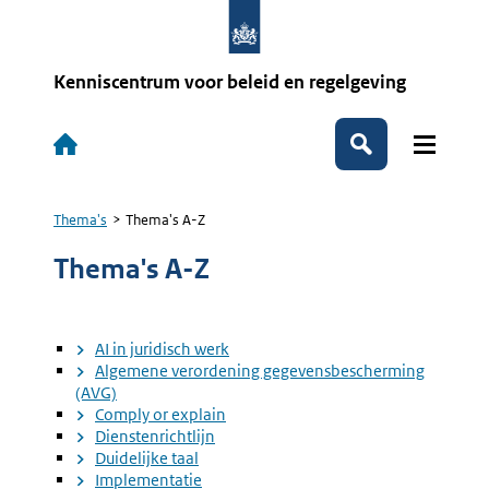
Overslaan
en
naar
de
Kenniscentrum voor beleid en regelgeving
inhoud
gaan
Hoofdnavigatie
Zoeken
Thema's
Thema's A-Z
Kruimelpad
Thema's A-Z
AI in juridisch werk
Algemene verordening gegevensbescherming
(AVG)
Comply or explain
Dienstenrichtlijn
Duidelijke taal
Implementatie