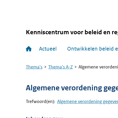
Overslaan
en
naar
de
inhoud
gaan
Kenniscentrum voor beleid en re
Hoofdnavigatie
Actueel
Ontwikkelen beleid e
Thema's
Thema's A-Z
Algemene verordeni
Kruimelpad
Algemene verordening geg
Trefwoord(en):
Algemene verordening gegeve