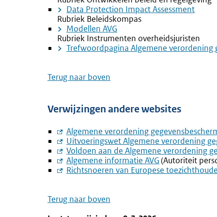
Data Protection Impact Assessment
Rubriek Beleidskompas
Modellen AVG
Rubriek Instrumenten overheidsjuristen
Trefwoordpagina Algemene verordening 
Terug naar boven
Verwijzingen andere websites
Externe
Algemene verordening gegevensbescher
link:
Externe
Uitvoeringswet Algemene verordening g
link:
Externe
Voldoen aan de Algemene verordening g
link:
Externe
Algemene informatie AVG
(Autoriteit per
link:
Externe
Richtsnoeren van Europese toezichthoude
link:
Terug naar boven