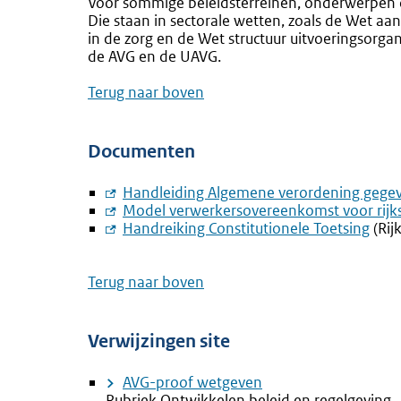
Voor sommige beleidsterreinen, onderwerpen of
Die staan in sectorale wetten, zoals de Wet a
in de zorg en de Wet structuur uitvoeringsorg
de AVG en de UAVG.
Terug naar boven
Documenten
Externe
Handleiding Algemene verordening gege
link:
Externe
Model verwerkersovereenkomst voor rijks
link:
Externe
Handreiking Constitutionele Toetsing
(Rij
link:
Terug naar boven
Verwijzingen site
AVG-proof wetgeven
Rubriek Ontwikkelen beleid en regelgeving