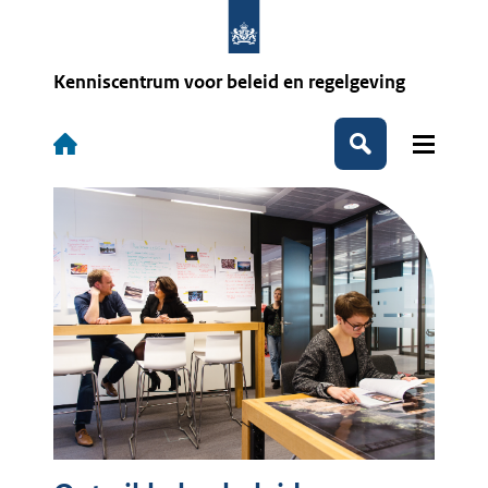
Overslaan
en
naar
de
Kenniscentrum voor beleid en regelgeving
inhoud
gaan
Hoofdnavigatie
Zoeken