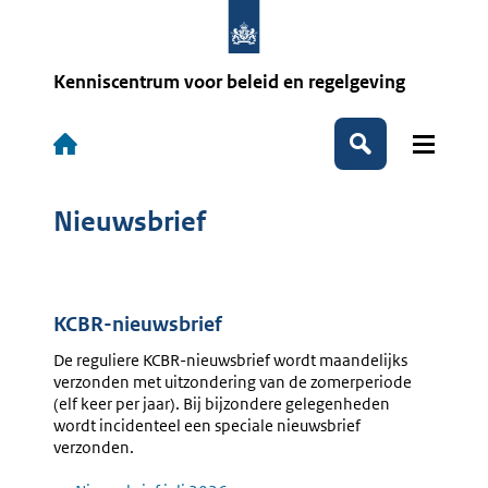
Overslaan
en
naar
de
Kenniscentrum voor beleid en regelgeving
inhoud
gaan
Hoofdnavigatie
Zoeken
Nieuwsbrief
KCBR-nieuwsbrief
De reguliere KCBR-nieuwsbrief wordt maandelijks
verzonden met uitzondering van de zomerperiode
(elf keer per jaar). Bij bijzondere gelegenheden
wordt incidenteel een speciale nieuwsbrief
verzonden.