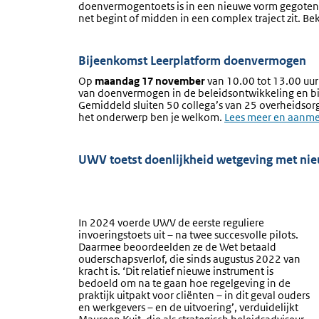
doenvermogentoets is in een nieuwe vorm gegoten e
net begint of midden in een complex traject zit. Be
Bijeenkomst Leerplatform doenvermogen
Op
maandag 17 november
van 10.00 tot 13.00 uur
van doenvermogen in de beleidsontwikkeling en bij
Gemiddeld sluiten 50 collega’s van 25 overheidsorg
het onderwerp ben je welkom.
Externe
Lees meer en aanm
link:
UWV toetst doenlijkheid wetgeving met nie
In 2024 voerde UWV de eerste reguliere
invoeringstoets uit – na twee succesvolle pilots.
Daarmee beoordeelden ze de Wet betaald
ouderschapsverlof, die sinds augustus 2022 van
kracht is. ‘Dit relatief nieuwe instrument is
bedoeld om na te gaan hoe regelgeving in de
praktijk uitpakt voor cliënten – in dit geval ouders
en werkgevers – en de uitvoering’, verduidelijkt