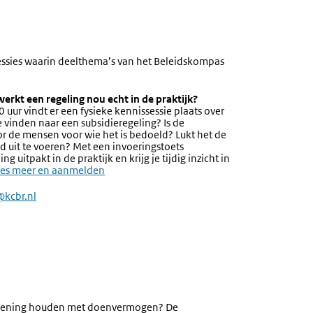
essies waarin deelthema’s van het Beleidskompas
werkt een regeling nou echt in de praktijk?
 uur vindt er een fysieke kennissessie plaats over
 vinden naar een subsidieregeling? Is de
r de mensen voor wie het is bedoeld? Lukt het de
d uit te voeren? Met een invoeringstoets
 uitpakt in de praktijk en krijg je tijdig inzicht in
es meer en aanmelden
kcbr.nl
 rekening houden met doenvermogen? De