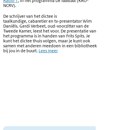
Radio 1
, in het programma
De Taalstaat
(KRO-
link:
NCRV).
De schrijver van het dictee is
taalkundige, cabaretier en tv-presentator Wim
Daniëls. Gerdi Verbeet, oud-voorzitter van de
Tweede Kamer, leest het voor. De presentatie van
het programma is in handen van Frits Spits. Je
kunt het dictee thuis volgen, maar je kunt ook
samen met anderen meedoen in een bibliotheek
bij jou in de buurt.
Externe
Lees meer
link:
Afbeelding