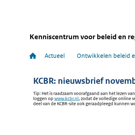
Overslaan
en
naar
de
inhoud
gaan
Kenniscentrum voor beleid en re
Hoofdnavigatie
Actueel
Ontwikkelen beleid e
KCBR: nieuwsbrief novem
Tip: Het is raadzaam voorafgaand aan het lezen van
loggen op
www.kcbr.nl
, zodat de volledige online v
deel van de KCBR-site ook geraadpleegd kunnen w