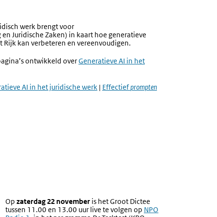
ridisch werk brengt voor
en Juridische Zaken) in kaart hoe generatieve
j het Rijk kan verbeteren en vereenvoudigen.
pagina’s ontwikkeld over
Generatieve AI in het
atieve AI in het juridische werk
|
Effectief
prompten
Op
zaterdag 22 november
is het Groot Dictee
tussen 11.00 en 13.00 uur live te volgen op
Externe
NPO