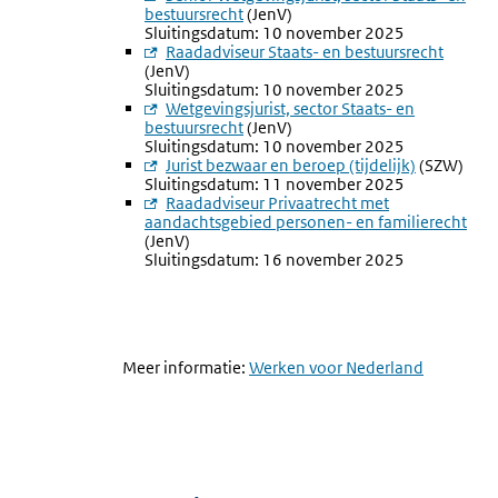
bestuursrecht
link:
(JenV)
Sluitingsdatum: 10 november 2025
Externe
Raadadviseur Staats- en bestuursrecht
(JenV)
link:
Sluitingsdatum: 10 november 2025
Externe
Wetgevingsjurist, sector Staats- en
bestuursrecht
link:
(JenV)
Sluitingsdatum: 10 november 2025
Externe
Jurist bezwaar en beroep (tijdelijk)
(SZW)
Sluitingsdatum: 11 november 2025
link:
Externe
Raadadviseur Privaatrecht met
aandachtsgebied personen- en familierecht
link:
(JenV)
Sluitingsdatum: 16 november 2025
Meer informatie:
Externe
Werken voor Nederland
link: