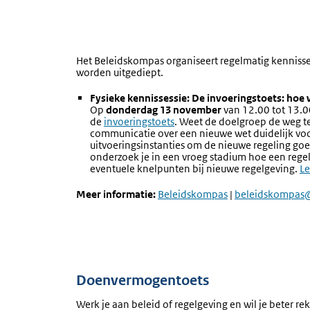
Het Beleidskompas organiseert regelmatig kenniss
worden uitgediept.
Fysieke kennissessie:
De invoeringstoets: ho
e 
Op
donderdag 13 november
van 12.00 tot 13.00
de
invoeringstoets
. Weet de doelgroep de weg te
communicatie over een nieuwe wet duidelijk voo
uitvoeringsinstanties om de nieuwe regeling goe
onderzoek je in een vroeg stadium hoe een regeling
eventuele knelpunten bij nieuwe regelgeving.
Le
Meer informatie:
Externe
Beleidskompas
|
beleidskompas@
link:
Doenvermogentoets
Werk je aan beleid of regelgeving en wil je beter