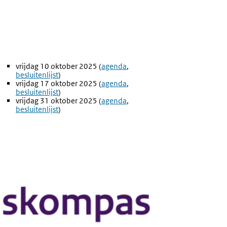
vrijdag 10 oktober 2025 (
Externe
agenda
,
Externe
besluitenlijst
)
link:
link:
vrijdag 17 oktober 2025 (
Externe
agenda
,
Externe
besluitenlijst
)
link:
link:
vrijdag 31 oktober 2025 (
Externe
agenda
,
Externe
besluitenlijst
)
link:
link: