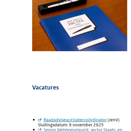
Vacatures
Externe
Raadadviseur/clustercoördinator
(JenV)
Sluitingsdatum: 9 november 2025
link:
Externe
Senior Wetgevingsjurist, sector Staats- en