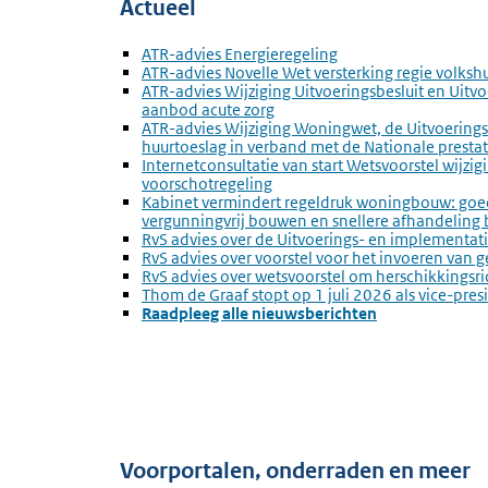
Actueel
Externe
ATR-advies Energieregeling
link:
Externe
ATR-advies Novelle Wet versterking regie volksh
link:
Externe
ATR-advies Wijziging Uitvoeringsbesluit en Uitv
link:
aanbod acute zorg
Externe
ATR-advies Wijziging Woningwet, de Uitvoering
link:
huurtoeslag in verband met de Nationale prest
Externe
Internetconsultatie van start Wetsvoorstel wijzi
link:
voorschotregeling
Externe
Kabinet vermindert regeldruk woningbouw: goe
link:
vergunningvrij bouwen en snellere afhandeling
Externe
RvS advies over de Uitvoerings- en implementat
link:
Externe
RvS advies over voorstel voor het invoeren van g
link:
Externe
RvS advies over wetsvoorstel om herschikkingsri
link:
Externe
Thom de Graaf stopt op 1 juli 2026 als vice-pre
link:
Raadpleeg alle nieuwsberichten
Voorportalen, onderraden en meer