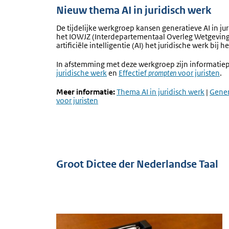
Nieuw thema AI in juridisch werk
De tijdelijke werkgroep kansen generatieve AI in ju
het IOWJZ (Interdepartementaal Overleg Wetgeving 
artificiële intelligentie (AI) het juridische werk bi
In afstemming met deze werkgroep zijn informatie
juridische werk
en
Effectief
prompten
voor juristen
.
Meer informatie:
Thema AI in juridisch werk
|
Gener
voor juristen
Groot Dictee der Nederlandse Taal
Afbeelding