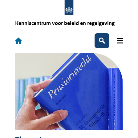
Overslaan
en
naar
de
Kenniscentrum voor beleid en regelgeving
inhoud
gaan
Hoofdnavigatie
Zoeken