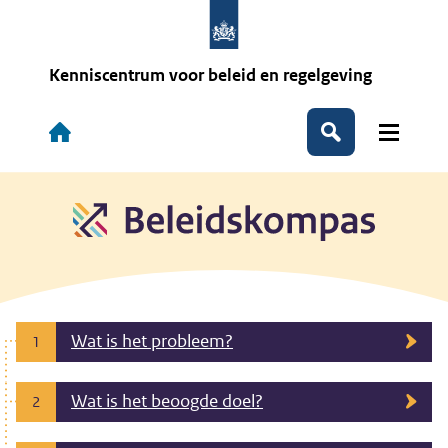
Overslaan
en
naar
de
Kenniscentrum voor beleid en regelgeving
inhoud
gaan
Hoofdnavigatie
Zoeken
Wat is het probleem?
1
Wat is het beoogde doel?
2