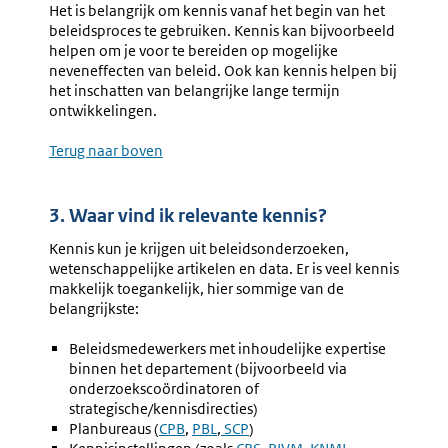
Het is belangrijk om kennis vanaf het begin van het
beleidsproces te gebruiken. Kennis kan bijvoorbeeld
helpen om je voor te bereiden op mogelijke
neveneffecten van beleid. Ook kan kennis helpen bij
het inschatten van belangrijke lange termijn
ontwikkelingen.
Terug naar boven
3. Waar vind ik relevante kennis?
Kennis kun je krijgen uit beleidsonderzoeken,
wetenschappelijke artikelen en data. Er is veel kennis
makkelijk toegankelijk, hier sommige van de
belangrijkste:
Beleidsmedewerkers met inhoudelijke expertise
binnen het departement (bijvoorbeeld via
onderzoekscoördinatoren of
strategische/kennisdirecties)
Planbureaus (
Externe
CPB
,
Externe
PBL
,
Externe
SCP
)