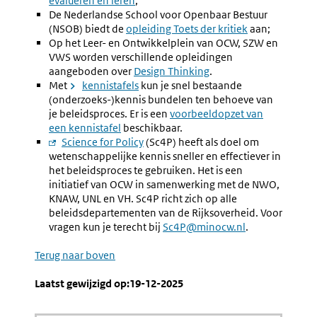
evalueren en leren
link:
;
De Nederlandse School voor Openbaar Bestuur
(NSOB) biedt de
Externe
opleiding Toets der kritiek
aan;
Op het Leer- en Ontwikkelplein van OCW, SZW en
link:
VWS worden verschillende opleidingen
aangeboden over
Externe
Design Thinking
.
Met
kennistafels
link:
kun je snel bestaande
(onderzoeks-)kennis bundelen ten behoeve van
je beleidsproces. Er is een
voorbeeldopzet van
een kennistafel
beschikbaar.
Externe
Science for Policy
(Sc4P) heeft als doel om
wetenschappelijke kennis sneller en effectiever in
link:
het beleidsproces te gebruiken. Het is een
initiatief van OCW in samenwerking met de NWO,
KNAW, UNL en VH. Sc4P richt zich op alle
beleidsdepartementen van de Rijksoverheid. Voor
vragen kun je terecht bij
Sc4P@minocw.nl
.
Terug naar boven
Laatst gewijzigd op:19-12-2025