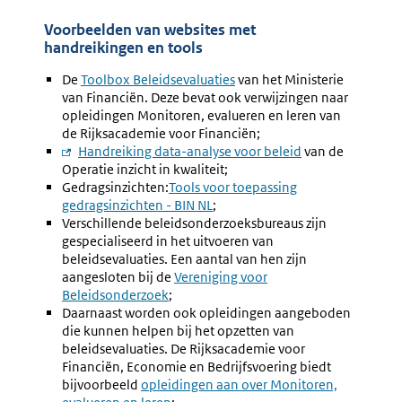
Voorbeelden van websites met
handreikingen en tools
De
Externe
Toolbox Beleidsevaluaties
van het Ministerie
van Financiën. Deze bevat ook verwijzingen naar
link:
opleidingen Monitoren, evalueren en leren van
de Rijksacademie voor Financiën;
Externe
Handreiking data-analyse voor beleid
van de
Operatie inzicht in kwaliteit;
link:
Gedragsinzichten:
Externe
Tools voor toepassing
gedragsinzichten - BIN NL
link:
;
Verschillende beleidsonderzoeksbureaus zijn
gespecialiseerd in het uitvoeren van
beleidsevaluaties. Een aantal van hen zijn
aangesloten bij de
Externe
Vereniging voor
Beleidsonderzoek
;
link:
Daarnaast worden ook opleidingen aangeboden
die kunnen helpen bij het opzetten van
beleidsevaluaties. De Rijksacademie voor
Financiën, Economie en Bedrijfsvoering biedt
bijvoorbeeld
Externe
opleidingen aan over Monitoren,