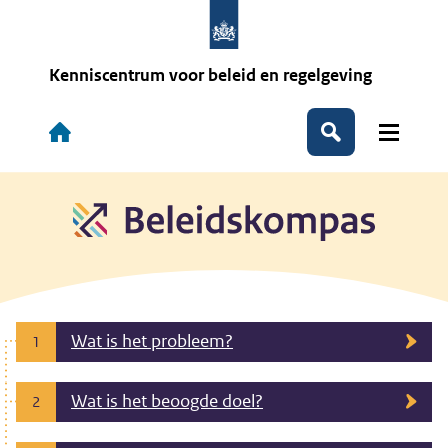
Overslaan
en
naar
de
Kenniscentrum voor beleid en regelgeving
inhoud
gaan
Hoofdnavigatie
Zoeken
Wat is het probleem?
1
Wat is het beoogde doel?
2