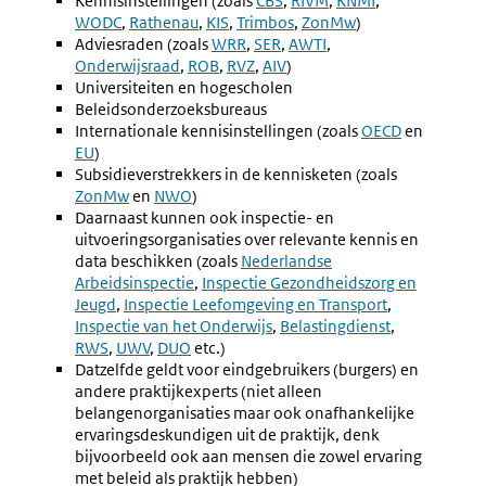
Kennisinstellingen (zoals
link:
link:
link:
Externe
CBS
,
Externe
RIVM
,
Externe
KNMI
,
Externe
WODC
,
Externe
Rathenau
,
Externe
KIS
,
Externe
Trimbos
link:
link:
,
Externe
ZonMw
link:
)
link:
Adviesraden (zoals
link:
link:
Externe
WRR
link:
,
Externe
SER
,
Externe
AWTI
link:
,
Externe
Onderwijsraad
,
Externe
ROB
link:
,
Externe
RVZ
link:
,
Externe
AIV
)
link:
link:
Universiteiten en hogescholen
link:
link:
link:
Beleidsonderzoeksbureaus
Internationale kennisinstellingen (zoals
Externe
OECD
en
Externe
EU
)
link:
link:
Subsidieverstrekkers in de kennisketen (zoals
Externe
ZonMw
en
Externe
NWO
)
link:
Daarnaast kunnen ook inspectie- en
link:
uitvoeringsorganisaties over relevante kennis en
data beschikken (zoals
Externe
Nederlandse
Arbeidsinspectie
,
Externe
Inspectie Gezondheidszorg en
link:
Jeugd
,
Externe
Inspectie Leefomgeving en Transport
link:
,
Externe
Inspectie van het Onderwijs
link:
,
Externe
Belastingdienst
,
link:
Externe
RWS
,
Externe
UWV
,
Externe
DUO
etc.)
link:
link:
Datzelfde geldt voor eindgebruikers (burgers) en
link:
link:
andere praktijkexperts (niet alleen
belangenorganisaties maar ook onafhankelijke
ervaringsdeskundigen uit de praktijk, denk
bijvoorbeeld ook aan mensen die zowel ervaring
met beleid als praktijk hebben)