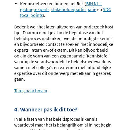
Kennisnetwerken binnen het Rijk (
Externe
BIN NL –
gedragsexperts
,
Externe
stakeholderparticipatie
link:
en
SDG
focal points
).
link:
Bedenk wel: het laten uitvoeren van onderzoek kost
tijd. Daarom moet je al in de beginfase van het
beleidsproces nadenken over de benodigde kennis
en bijvoorbeeld contact te zoeken met inhoudelijke
experts, intern en/of extern. Dit kan bijvoorbeeld
ook in de vorm van een zogenaamde ’Kennistafel’
waarbij de verantwoordelijke beleidsmedewerkers
samen met collega’s en externen met inhoudelijke
expertise over dit onderwerp met elkaar in gesprek
gaan.
Terug naar boven
4. Wanneer pas ik dit toe?
In alle fasen van het beleidsproces is kennis
waardevol maar het is belangrijk om al in het begin