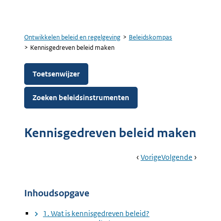
Ontwikkelen beleid en regelgeving
Beleidskompas
Kruimelpad
Kennisgedreven beleid maken
Toetsenwijzer
Zoeken beleidsinstrumenten
Kennisgedreven beleid maken
Book
Ga
Vorige
Pagina:
Ga
Volgende
Pagina:
Navigation
Naar
5.1
Naar
Verplich
Evalueren
Kwalitei
En
Inhoudsopgave
Monitoren
Van
1. Wat is kennisgedreven beleid?
Beleid