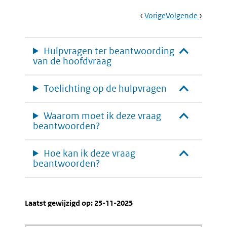
Book
Ga
Vorige
Pagina:
Ga
Volgende
Pagina:
Navigation
Naar
Wie
Naar
Publiek
Zijn
Belang
Belanghebbende
Hulpvragen ter beantwoording
En
van de hoofdvraag
Waarom?
Toelichting op de hulpvragen
Waarom moet ik deze vraag
beantwoorden?
Hoe kan ik deze vraag
beantwoorden?
Laatst gewijzigd op: 25-11-2025