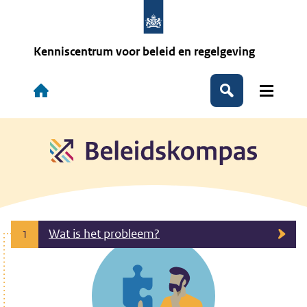
Overslaan
en
naar
de
Kenniscentrum voor beleid en regelgeving
inhoud
gaan
Hoofdnavigatie
Zoeken
Wat is het probleem?
1