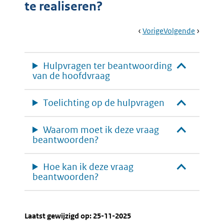
te realiseren?
Book
Ga
Vorige
Pagina:
Ga
Volgende
Pagina:
Navigation
Naar
Sustainable
Naar
Zoeken
Development
In
Goals
Beleidsi
Hulpvragen ter beantwoording
(SDG’s)
van de hoofdvraag
En
Brede
Welvaart
Toelichting op de hulpvragen
Waarom moet ik deze vraag
beantwoorden?
Hoe kan ik deze vraag
beantwoorden?
Laatst gewijzigd op: 25-11-2025