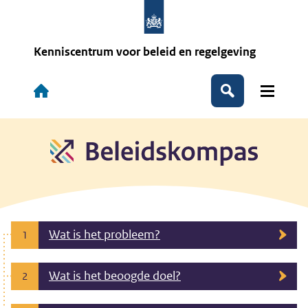
Overslaan
en
naar
de
Kenniscentrum voor beleid en regelgeving
inhoud
gaan
Hoofdnavigatie
Zoeken
Wat is het probleem?
1
Wat is het beoogde doel?
2