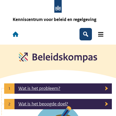
Overslaan
en
naar
de
Kenniscentrum voor beleid en regelgeving
inhoud
gaan
Hoofdnavigatie
Zoeken
Wat is het probleem?
1
Wat is het beoogde doel?
2