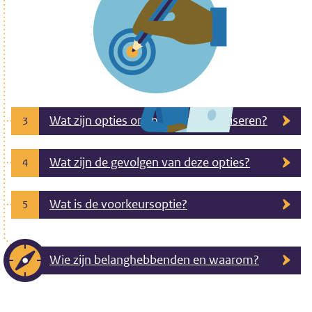
Wat zijn opties om het doel te realiseren?
3
Wat zijn de gevolgen van deze opties?
4
Wat is de voorkeursoptie?
5
Wie zijn belanghebbenden en waarom?