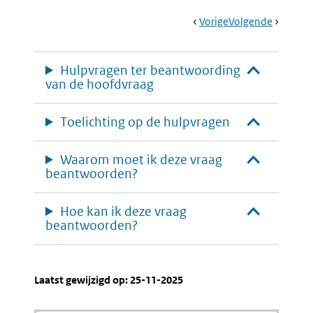
Book
Ga
Vorige
Pagina:
Ga
Volgende
Pagina:
Navigation
Naar
Publiek
Naar
Sustaina
Belang
Develop
Goals
Hulpvragen ter beantwoording
(SDG’s)
van de hoofdvraag
En
Brede
Welvaart
Toelichting op de hulpvragen
Waarom moet ik deze vraag
beantwoorden?
Hoe kan ik deze vraag
beantwoorden?
Laatst gewijzigd op: 25-11-2025