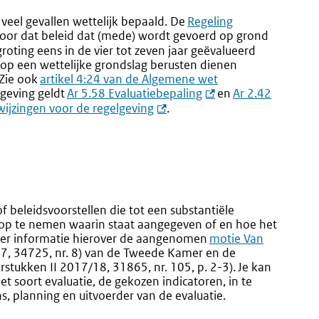
veel gevallen wettelijk bepaald. De
Regeling
 voor dat beleid dat (mede) wordt gevoerd op grond
groting eens in de vier tot zeven jaar geëvalueerd
e op een wettelijke grondslag berusten dienen
 Zie ook
artikel 4:24 van de Algemene wet
lgeving geldt
Ar 5.58 Evaluatiebepaling
en
Ar 2.42
ijzingen voor de regelgeving
.
of beleidsvoorstellen die tot een substantiële
f op te nemen waarin staat aangegeven of en hoe het
eer informatie hierover de aangenomen
motie Van
7, 34725, nr. 8) van de Tweede Kamer en de
stukken II 2017/18, 31865, nr. 105, p. 2-3). Je kan
et soort evaluatie, de gekozen indicatoren, in te
 planning en uitvoerder van de evaluatie.