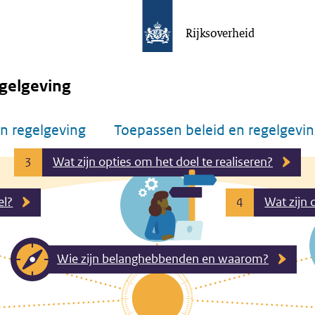
Rijksoverheid
gelgeving
n regelgeving
Toepassen beleid en regelgevi
Wat zijn opties om het doel te realiseren?
3
el?
Wat zijn 
4
Wie zijn belanghebbenden en waarom?