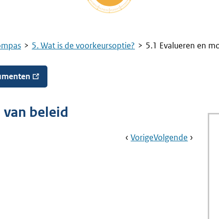
ompas
5. Wat is de voorkeursoptie?
5.1 Evalueren en mo
rumenten
 van beleid
Book
Ga
Vorige
Pagina:
Ga
Volgende
Pagina:
Navigation
Naar
5.
Naar
Kennisg
Wat
Beleid
Is
Maken
De
Voorkeursoptie?