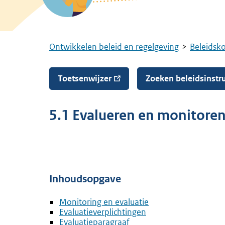
Ontwikkelen beleid en regelgeving
Beleidsk
Kruimelpad
Toetsenwijzer
Zoeken beleidsinst
5.1 Evalueren en monitoren
Inhoudsopgave
Monitoring en evaluatie
Evaluatieverplichtingen
Evaluatieparagraaf