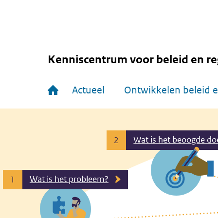
Overslaan
en
naar
de
inhoud
gaan
Kenniscentrum voor beleid en re
Hoofdnavigatie
Actueel
Ontwikkelen beleid e
Wat is het beoogde do
2
Wat is het probleem?
1