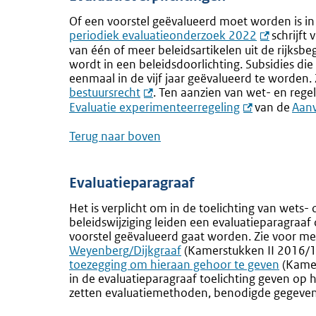
Of een voorstel geëvalueerd moet worden is in 
periodiek evaluatieonderzoek 2022
schrijft
van één of meer beleidsartikelen uit de rijksbe
wordt in een beleidsdoorlichting. Subsidies di
eenmaal in de vijf jaar geëvalueerd te worden.
bestuursrecht
. Ten aanzien van wet- en rege
Evaluatie experimenteerregeling
van de
Aanw
Terug naar boven
Evaluatieparagraaf
Het is verplicht om in de toelichting van wets- 
beleidswijziging leiden een evaluatieparagraa
voorstel geëvalueerd gaat worden. Zie voor m
Weyenberg/Dijkgraaf
(Kamerstukken II 2016/1
toezegging om hieraan gehoor te geven
(Kamer
in de evaluatieparagraaf toelichting geven op h
zetten evaluatiemethoden, benodigde gegevens,