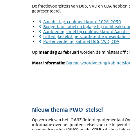
De fractievoorzitters van D66, VVD en CDA hebben o
gepresenteerd.
Externe
Aan de slag, coalitieakkoord 2026-2030
link:
Externe
Budgettaire tabel en bijlage bij coalitieakkoo
link:
Externe
Aanbiedingsbrief bij coalitieakkoord Aan de 
link:
Externe
Letterlijke tekst persconferentie presentatie
link:
Externe
Postenverdeling kabinet D66, VVD, CDA
link:
Op
maandag 23 februari
worden de ministers offi
Meer informatie:
Externe
Bureau woordvoering kabinetsfo
link:
Nieuw thema PWO-stelsel
Op verzoek van het
IOWJZ (Interdepartementaal Ove
informatie over het puntenstelsel voor de blijve
overheidsjuristen (PWO) op de KCBR-site beschikba