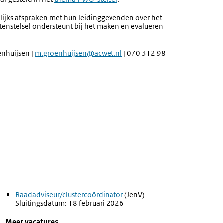
rlijks afspraken met hun leidinggevenden over het
nstelsel ondersteunt bij het maken en evalueren
nhuijsen |
m.groenhuijsen@acwet.nl
|
070 312 98
Externe
Raadadviseur/clustercoördinator
(JenV)
link:
Sluitingsdatum: 18 februari 2026
Meer vacatures