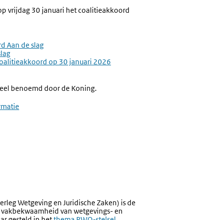
p vrijdag 30 januari het coalitieakkoord
rd Aan de slag
slag
 coalitieakkoord op 30 januari 2026
cieel benoemd door de Koning.
rmatie
rleg Wetgeving en Juridische Zaken) is de
nde vakbekwaamheid van wetgevings- en
ar gesteld in het
thema PWO-stelsel
.