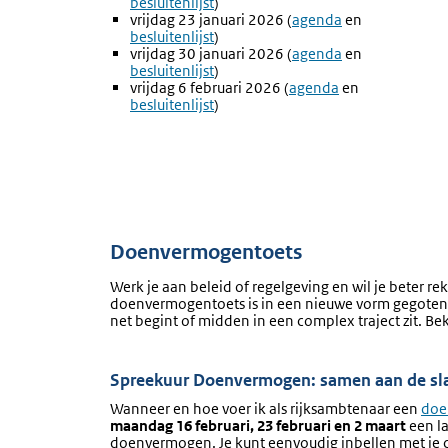
besluitenlijst
)
link:
link:
vrijdag 23 januari 2026 (
Externe
agenda
en
Externe
besluitenlijst
)
link:
link:
vrijdag 30 januari 2026 (
Externe
agenda
en
Externe
besluitenlijst
)
link:
link:
vrijdag 6 februari 2026 (
Externe
agenda
en
Externe
besluitenlijst
)
link:
link:
Doenvermogentoets
Werk je aan beleid of regelgeving en wil je beter
doenvermogentoets is in een nieuwe vorm gegoten e
net begint of midden in een complex traject zit. Be
Spreekuur Doenvermogen: samen aan de sl
Wanneer en hoe voer ik als rijksambtenaar een
doe
maandag 16 februari, 23 februari en 2 maart
een la
doenvermogen. Je kunt eenvoudig inbellen met je ca