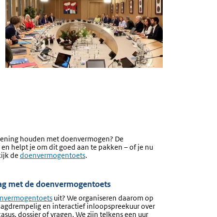
 rekening houden met doenvermogen? De
n helpt je om dit goed aan te pakken – of je nu
kijk de
doenvermogentoets
.
ag met de doenvermogentoets
nvermogentoets
uit? We organiseren daarom op
agdrempelig en interactief inloopspreekuur over
sus, dossier of vragen. We zijn telkens een uur