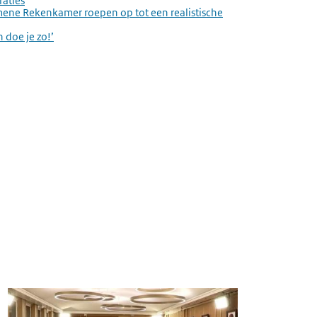
raties
ene Rekenkamer roepen op tot een realistische
doe je zo!’
Afbeelding