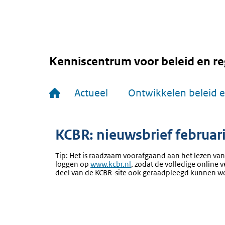
Overslaan
en
naar
de
inhoud
gaan
Kenniscentrum voor beleid en re
Hoofdnavigatie
Actueel
Ontwikkelen beleid e
KCBR: nieuwsbrief februar
Tip: Het is raadzaam voorafgaand aan het lezen van
loggen op
www.kcbr.nl
, zodat de volledige online v
deel van de KCBR-site ook geraadpleegd kunnen w