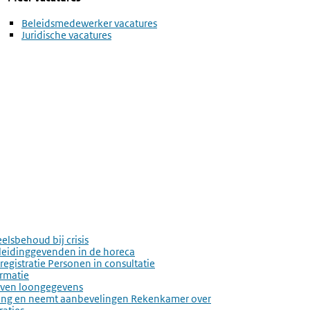
Externe
Beleidsmedewerker vacatures
link:
Externe
Juridische vacatures
link:
elsbehoud bij crisis
gleidinggevenden in de horeca
egistratie Personen in consultatie
ormatie
geven loongegevens
ering en neemt aanbevelingen Rekenkamer over