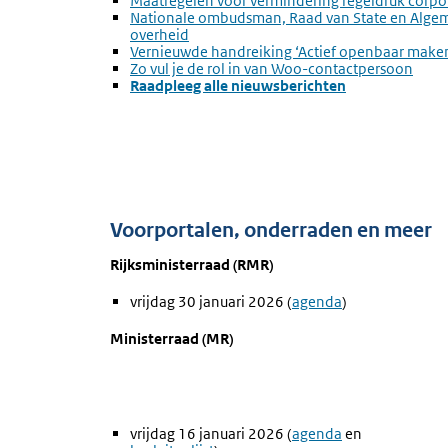
link:
Externe
Maatregelen voor vermindering regeldruk corpo
link:
Externe
Nationale ombudsman, Raad van State en Algem
link:
overheid
Externe
Vernieuwde handreiking ‘Actief openbaar maken 
link:
Externe
Zo vul je de rol in van Woo-contactpersoon
link:
Raadpleeg alle nieuwsberichten
Voorportalen, onderraden en meer
Rijksministerraad (RMR)
vrijdag 30 januari 2026 (
Externe
agenda
)
link:
Ministerraad (MR)
vrijdag 16 januari 2026 (
Externe
agenda
en
Externe