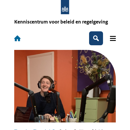
Overslaan
en
naar
de
Kenniscentrum voor beleid en regelgeving
inhoud
gaan
Hoofdnavigatie
Zoeken