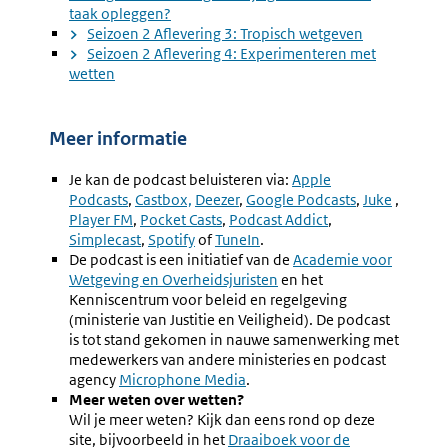
taak opleggen?
Seizoen 2 Aflevering 3: Tropisch wetgeven
Seizoen 2 Aflevering 4: Experimenteren met
wetten
Meer informatie
Je kan de podcast beluisteren via:
Externe
Apple
Podcasts
,
Externe
Castbox,
Externe
Deezer
,
Externe
Google Podcasts
link:
,
Externe
Juke
,
Externe
Player FM
,
link:
Externe
Pocket Casts
link:
,
Externe
Podcast Addict
link:
,
Externe
link:
link:
Simplecast
link:
,
Externe
Spotify
of
Externe
TuneIn
link:
.
link:
De podcast is een initiatief van de
link:
link:
Externe
Academie voor
Wetgeving en Overheidsjuristen
en het
link:
Kenniscentrum voor beleid en regelgeving
(ministerie van Justitie en Veiligheid). De podcast
is tot stand gekomen in nauwe samenwerking met
medewerkers van andere ministeries en podcast
agency
Externe
Microphone Media
.
Meer weten over wetten?
link:
Wil je meer weten? Kijk dan eens rond op deze
site, bijvoorbeeld in het
Draaiboek voor de