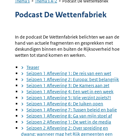
Thema's
Thema's A-Z
Podcast De Wettenfabriek
Kruimelpad
Podcast De Wettenfabriek
In de podcast De Wettenfabriek belichten we aan de
hand van actuele fragmenten en gesprekken met
deskundigen binnen en buiten de Rijksoverheid hoe
wetten tot stand komen en werken.
Teaser
Seizoen 1 Aflevering 1: De reis van een wet
Seizoen 1 Aflevering 2: Europa: best belangrijk
Seizoen 1 Aflevering 3: De Kamers aan zet
Seizoen 1 Aflevering 4: Een wet in een week
Seizoen 1 Aflevering 5: Wie verzint zoiets?!
Seizoen 1 Aflevering 6: De luiken open
Seizoen 1 Aflevering 7: Tussen beleid en balie
Seizoen 1 Aflevering 8: Ga van mijn stoel af
Seizoen 2 Aflevering 1: De wet in de media
Seizoen 2 Aflevering 2: Over spreiding en
dwang: wanneer mag het Rijk gemeenten een