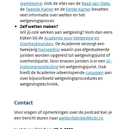
regelgeving
. Ook de sites van de
Externe
Raad van State
,
de
Externe
Tweede Kamer
en de
Externe
Eerste Kamer
link:
bevatten
veel informatie over wetten en het
link:
link:
wetgevingsproces.
Zelf wetten maken?
Wil jij ook werken aan wetgeving? Kom dan eens
kijken bij de
Externe
Academie voor Wetgeving en
Overheidsjuristen
link:
. De Academie verzorgt een
tweejarig
Externe
traineeship
waarin pas afgestudeerde
juristen worden opgeleid tot wetgevingsjurist of
link:
overheidsjurist. Voor ervaren juristen is er een
Externe
zij-
instromersopleiding
tot wetgevingsjurist. Ook
link:
biedt de Academie uiteenlopende
Externe
cursussen
aan
over bijvoorbeeld wetgevingsprocedures en
link:
wetgevingstechniek.
Contact
Voor vragen of opmerkingen over de podcast kan je
een bericht sturen naar
wettenfabriek@kcbr.nl
.