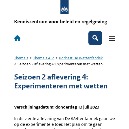
Overslaan
en
naar
de
Kenniscentrum voor beleid en regelgeving
inhoud
gaan
Hoofdnavigatie
Zoeken
Thema's
Thema's A-Z
Podcast De Wettenfabriek
Kruimelpad
Seizoen 2 aflevering 4: Experimenteren met wetten
Seizoen 2 aflevering 4:
Experimenteren met wetten
Verschijningsdatum: donderdag 13 juli 2023
In de vierde aflevering van De Wettenfabriek gaan we
op de experimentele toer. Het plan om te gaan