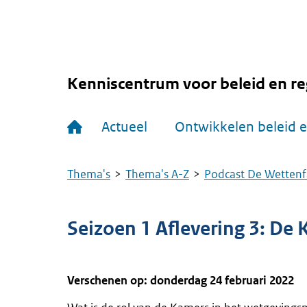
Overslaan
en
naar
de
inhoud
gaan
Kenniscentrum voor beleid en re
Hoofdnavigatie
Actueel
Ontwikkelen beleid e
Thema's
Thema's A-Z
Podcast De Wettenf
Kruimelpad
Seizoen 1 Aflevering 3: De 
Verschenen op: donderdag 24 februari 2022