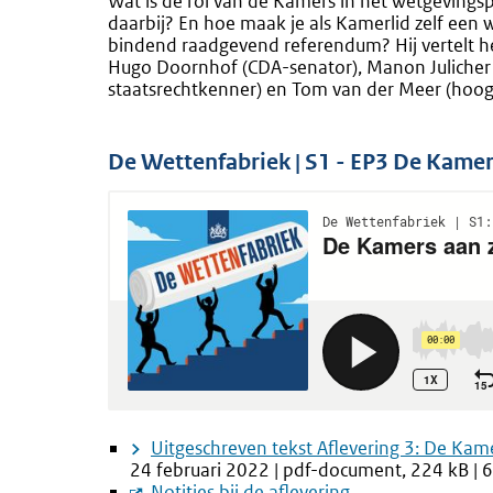
Wat is de rol van de Kamers in het wetgeving
daarbij? En hoe maak je als Kamerlid zelf een 
bindend raadgevend referendum? Hij vertelt he
Hugo Doornhof (CDA-senator), Manon Juliche
staatsrechtkenner) en Tom van der Meer (hoogle
De Wettenfabriek | S1 - EP3 De Kamer
Uitgeschreven tekst Aflevering 3: De Kam
24 februari 2022 | pdf-document, 224 kB | 6
Externe
Notities bij de aflevering