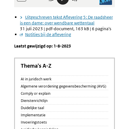
Uitgeschreven tekst Aflevering 5: De raadsheer
is een dame: over wendbare wettentaal
31 juli 2023 | pdf-document, 163 kB | 6 pagina's
Externe
Notities bij de aflevering
link:
Laatst gewijzigd op: 1-8-2023
Thema's A-Z
AI in juridisch werk
Algemene verordening gegevensbescherming (AVG)
Comply or explain
Dienstenrichtlijn
Duidelijke taal
Implementatie
Invoeringstoets