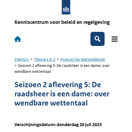
Overslaan
en
naar
de
Kenniscentrum voor beleid en regelgeving
inhoud
gaan
Hoofdnavigatie
Zoeken
Thema's
Thema's A-Z
Podcast De Wettenfabriek
Kruimelpad
Seizoen 2 aflevering 5: De raadsheer is een dame: over
wendbare wettentaal
Seizoen 2 aflevering 5: De
raadsheer is een dame: over
wendbare wettentaal
Verschijningsdatum: donderdag 20 juli 2023