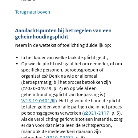
Terug naar boven
Aandachtspunten bij het regelen van een
geheimhoudingsplicht
Neem in de wettekst of toelichting duidelijk op:
In het kader van welke taak de plicht geldt;
Op wie de plicht rust: gaat het om eenieder, of om
specifieke personen, beroepsgroepen of
organisaties? Denk na wie er allemaal
(beroepsmatig) bij het proces betrokken zijn
(z2020-04979, p. 2) en op wie al een
geheimhoudingsplicht van toepassing is (
Externe
W13.19.0401/III
). Het ligt voor de hand de plicht
link:
te laten gelden voor alle partijen die in het proces
persoonsgegevens verwerken (
Externe
z2021/2117
, p. 3).
Als de verplichting gericht is tot een instantie, zorg
link:
er dan voor dat niet alleen de rechtspersoon,
maar ook de medewerkers daaraan zijn
gebonden (
Externe
z2019-04671
, p. 6).