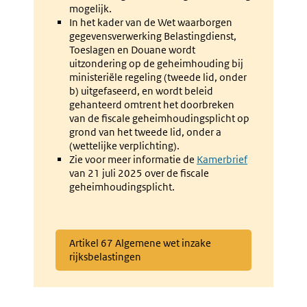
mogelijk.
In het kader van de Wet waarborgen
gegevensverwerking Belastingdienst,
Toeslagen en Douane wordt
uitzondering op de geheimhouding bij
ministeriële regeling (tweede lid, onder
b) uitgefaseerd, en wordt beleid
gehanteerd omtrent het doorbreken
van de fiscale geheimhoudingsplicht op
grond van het tweede lid, onder a
(wettelijke verplichting).
Zie voor meer informatie de
Externe
Kamerbrief
van 21 juli 2025 over de fiscale
link:
geheimhoudingsplicht.
Externe
Artikel 67 Algemene wet inzake
link:
rijksbelastingen