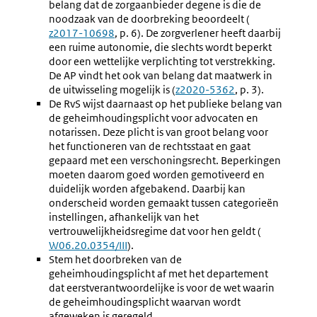
belang dat de zorgaanbieder degene is die de
noodzaak van de doorbreking beoordeelt (
Externe
z2017-10698
, p. 6). De zorgverlener heeft daarbij
link:
een ruime autonomie, die slechts wordt beperkt
door een wettelijke verplichting tot verstrekking.
De AP vindt het ook van belang dat maatwerk in
de uitwisseling mogelijk is (
Externe
z2020-5362
, p. 3).
De RvS wijst daarnaast op het publieke belang van
link:
de geheimhoudingsplicht voor advocaten en
notarissen. Deze plicht is van groot belang voor
het functioneren van de rechtsstaat en gaat
gepaard met een verschoningsrecht. Beperkingen
moeten daarom goed worden gemotiveerd en
duidelijk worden afgebakend. Daarbij kan
onderscheid worden gemaakt tussen categorieën
instellingen, afhankelijk van het
vertrouwelijkheidsregime dat voor hen geldt (
Externe
W06.20.0354/III
).
link:
Stem het doorbreken van de
geheimhoudingsplicht af met het departement
dat eerstverantwoordelijke is voor de wet waarin
de geheimhoudingsplicht waarvan wordt
afgeweken is geregeld.