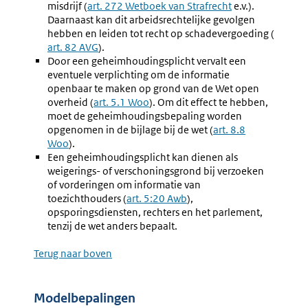
misdrijf (
Externe
art. 272 Wetboek van Strafrecht
e.v.).
Daarnaast kan dit arbeidsrechtelijke gevolgen
link:
hebben en leiden tot recht op schadevergoeding (
Extern
art. 82 AVG
).
link:
Door een geheimhoudingsplicht vervalt een
eventuele verplichting om de informatie
openbaar te maken op grond van de Wet open
overheid (
Externe
art. 5.1 Woo
). Om dit effect te hebben,
moet de geheimhoudingsbepaling worden
link:
opgenomen in de bijlage bij de wet (
Externe
art. 8.8
Woo
).
link:
Een geheimhoudingsplicht kan dienen als
weigerings- of verschoningsgrond bij verzoeken
of vorderingen om informatie van
toezichthouders (
Externe
art. 5:20 Awb
),
opsporingsdiensten, rechters en het parlement,
link:
tenzij de wet anders bepaalt.
Terug naar boven
Modelbepalingen