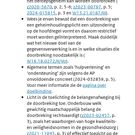
het beroepsgeheim kan worden doorbroken (
Externe
z2020-5670
, p. 2, 5-6;
Externe
z2023-00797
, p. 5;
Externe
link:
2024-015615
, p. 3 en
Externe
W13.21.0187/III
link:
).
link:
Wees je ervan bewust dat een doorbreking van
link:
een geheimhoudingsplicht een uitzondering
op de hoofdregel vormt en daarom restrictief
moet worden geïnterpreteerd. Maak duidelijk
wat het nieuwe doel van de
gegevensverwerking is en in welke situaties die
doorbreking noodzakelijk is (
Externe
W16.18.0272/II/Vo
).
link:
Algemene termen zoals ‘hulpverlening’ en
‘ondersteuning’ zijn volgens de AP
onvoldoende concreet (2024-032859, p. 5).
Voor meer informatie zie de
pagina over
doelbinding
.
Licht in de toelichting de belangenafweging bij
de doorbreking toe. Onderbouw welk
gewichtig maatschappelijk belang de
doorbreking rechtvaardigt (
Externe
z2023-02457
, p.
3), zoals het waarborgen van hoge kwaliteits-
link:
en veiligheidsnormen in de gezondheidszorg (
Externe
z2021-11045
, p. 3) of effectief toezicht op de
link: