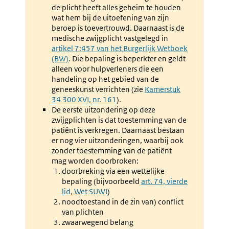
de plicht heeft alles geheim te houden
wat hem bij de uitoefening van zijn
beroep is toevertrouwd. Daarnaast is de
medische zwijgplicht vastgelegd in
Externe
artikel 7:457 van het Burgerlijk Wetboek
link:
(BW)
. Die bepaling is beperkter en geldt
alleen voor hulpverleners die een
handeling op het gebied van de
geneeskunst verrichten (zie
Kamerstuk
34 300 XVI, nr. 161
).
De eerste uitzondering op deze
zwijgplichten is dat toestemming van de
patiënt is verkregen. Daarnaast bestaan
er nog vier uitzonderingen, waarbij ook
zonder toestemming van de patiënt
mag worden doorbroken:
doorbreking via een wettelijke
bepaling (bijvoorbeeld
Externe
art. 74, vierde
lid, Wet SUWI
)
link:
noodtoestand in de zin van) conflict
van plichten
zwaarwegend belang