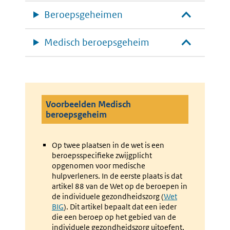
Beroepsgeheimen
Medisch beroepsgeheim
Voorbeelden Medisch
beroepsgeheim
Op twee plaatsen in de wet is een
beroepsspecifieke zwijgplicht
opgenomen voor medische
hulpverleners. In de eerste plaats is dat
artikel 88 van de Wet op de beroepen in
de individuele gezondheidszorg (
Externe
Wet
BIG
). Dit artikel bepaalt dat een ieder
link:
die een beroep op het gebied van de
individuele gezondheidszorg uitoefent,