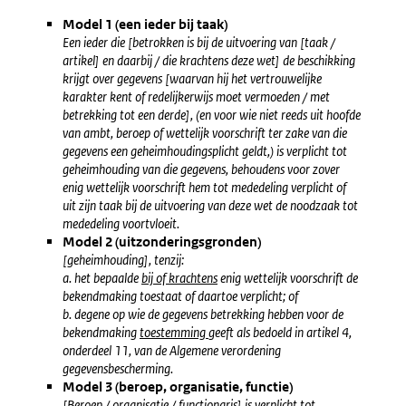
Model 1 (een ieder bij taak)
Een ieder die [betrokken is bij de uitvoering van [taak /
artikel] en daarbij / die krachtens deze wet] de beschikking
krijgt over gegevens [waarvan hij het vertrouwelijke
karakter kent of redelijkerwijs moet vermoeden / met
betrekking tot een derde], (en voor wie niet reeds uit hoofde
van ambt, beroep of wettelijk voorschrift ter zake van die
gegevens een geheimhoudingsplicht geldt,) is verplicht tot
geheimhouding van die gegevens, behoudens voor zover
enig wettelijk voorschrift hem tot mededeling verplicht of
uit zijn taak bij de uitvoering van deze wet de noodzaak tot
mededeling voortvloeit.
Model 2 (uitzonderingsgronden)
[geheimhouding], tenzij:
a. het bepaalde
bij of krachtens
enig wettelijk voorschrift de
bekendmaking toestaat of daartoe verplicht; of
b. degene op wie de gegevens betrekking hebben voor de
bekendmaking
toestemming
geeft als bedoeld in artikel 4,
onderdeel 11, van de Algemene verordening
gegevensbescherming.
Model 3 (beroep, organisatie, functie)
[Beroep / organisatie / functionaris] is verplicht tot