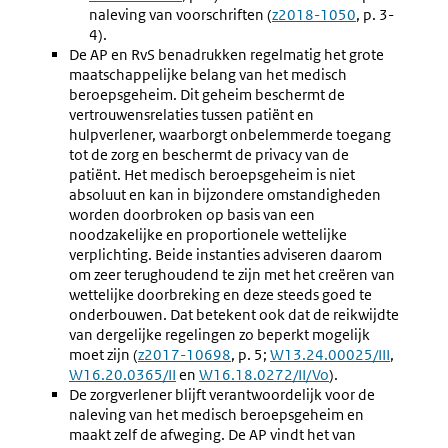
naleving van voorschriften (
Externe
z2018-1050
, p. 3-
4).
link:
De AP en RvS benadrukken regelmatig het grote
maatschappelijke belang van het medisch
beroepsgeheim. Dit geheim beschermt de
vertrouwensrelaties tussen patiënt en
hulpverlener, waarborgt onbelemmerde toegang
tot de zorg en beschermt de privacy van de
patiënt. Het medisch beroepsgeheim is niet
absoluut en kan in bijzondere omstandigheden
worden doorbroken op basis van een
noodzakelijke en proportionele wettelijke
verplichting. Beide instanties adviseren daarom
om zeer terughoudend te zijn met het creëren van
wettelijke doorbreking en deze steeds goed te
onderbouwen. Dat betekent ook dat de reikwijdte
van dergelijke regelingen zo beperkt mogelijk
moet zijn (
Externe
z2017-10698
, p. 5;
Externe
W13.24.00025/III
,
Externe
W16.20.0365/II
link:
en
Externe
W16.18.0272/II/Vo
link:
).
link:
De zorgverlener blijft verantwoordelijk voor de
link:
naleving van het medisch beroepsgeheim en
maakt zelf de afweging. De AP vindt het van