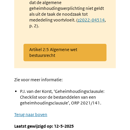
dat de algemene
link:
geheimhoudingsverplichting niet geldt
als uit de taak de noodzaak tot
mededeling voortvloeit. (
Externe
z2022-04514
,
p. 2).
link:
Externe
Artikel 2:5 Algemene wet
link:
bestuursrecht
Zie voor meer informatie:
P.J. van der Korst, ‘Geheimhoudingsclausule:
Checklist voor de bestanddelen van een
geheimhoudingsclausule’, ORP 2021/141.
Terug naar boven
Laatst gewijzigd op: 12-5-2025