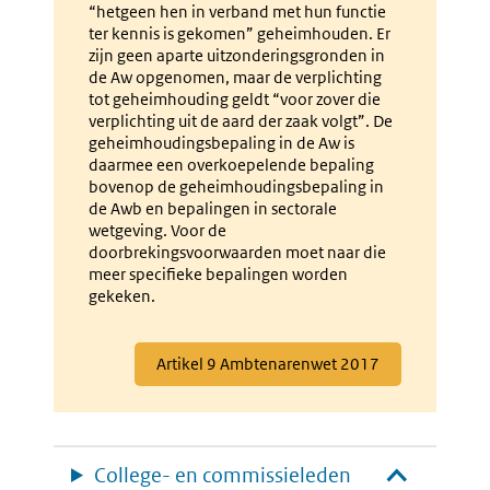
“hetgeen hen in verband met hun functie
ter kennis is gekomen” geheimhouden. Er
zijn geen aparte uitzonderingsgronden in
de Aw opgenomen, maar de verplichting
tot geheimhouding geldt “voor zover die
verplichting uit de aard der zaak volgt”. De
geheimhoudingsbepaling in de Aw is
daarmee een overkoepelende bepaling
bovenop de geheimhoudingsbepaling in
de Awb en bepalingen in sectorale
wetgeving. Voor de
doorbrekingsvoorwaarden moet naar die
meer specifieke bepalingen worden
gekeken.
Externe
Artikel 9 Ambtenarenwet 2017
link:
College- en commissieleden