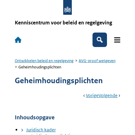
Overslaan
en
naar
de
Kenniscentrum voor beleid en regelgeving
inhoud
gaan
Hoofdnavigatie
Zoeken
Ontwikkelen beleid en regelgeving
AVG-proof wetgeven
Kruimelpad
Geheimhoudingsplichten
Geheimhoudingsplichten
Book
Ga
Vorige
Pagina:
Ga
Volgende
Pagina:
Navigation
Naar
Doelbinding
Naar
Grondsl
En
Wettelij
Verdere
Verplich
Inhoudsopgave
Verwerking
En
Taak
Juridisch kader
Van