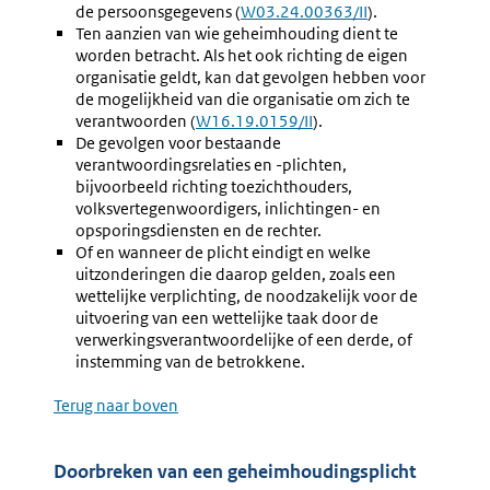
de persoonsgegevens (
Externe
W03.24.00363/II
).
Ten aanzien van wie geheimhouding dient te
link:
worden betracht. Als het ook richting de eigen
organisatie geldt, kan dat gevolgen hebben voor
de mogelijkheid van die organisatie om zich te
verantwoorden (
Externe
W16.19.0159/II
).
De gevolgen voor bestaande
link:
verantwoordingsrelaties en -plichten,
bijvoorbeeld richting toezichthouders,
volksvertegenwoordigers, inlichtingen- en
opsporingsdiensten en de rechter.
Of en wanneer de plicht eindigt en welke
uitzonderingen die daarop gelden, zoals een
wettelijke verplichting, de noodzakelijk voor de
uitvoering van een wettelijke taak door de
verwerkingsverantwoordelijke of een derde, of
instemming van de betrokkene.
Terug naar boven
Doorbreken van een geheimhoudingsplicht