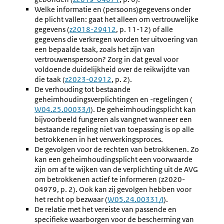
Welke informatie en (persoons)gegevens onder
link:
de plicht vallen: gaat het alleen om vertrouwelijke
gegevens (
Externe
z2018-29412
, p. 11-12) of alle
gegevens die verkregen worden ter uitvoering van
link:
een bepaalde taak, zoals het zijn van
vertrouwenspersoon? Zorg in dat geval voor
voldoende duidelijkheid over de reikwijdte van
die taak (
Externe
z2023-02912
, p. 2).
De verhouding tot bestaande
link:
geheimhoudingsverplichtingen en -regelingen (
Externe
W04.25.00033/I
). De geheimhoudingsplicht kan
link:
bijvoorbeeld fungeren als vangnet wanneer een
bestaande regeling niet van toepassing is op alle
betrokkenen in het verwerkingsproces.
De gevolgen voor de rechten van betrokkenen. Zo
kan een geheimhoudingsplicht een voorwaarde
zijn om af te wijken van de verplichting uit de AVG
om betrokkenen actief te informeren (z2020-
04979, p. 2). Ook kan zij gevolgen hebben voor
het recht op bezwaar (
Externe
W05.24.00331/I
).
De relatie met het vereiste van passende en
link:
specifieke waarborgen voor de bescherming van