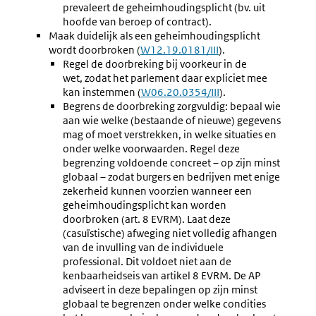
prevaleert de geheimhoudingsplicht (bv. uit
hoofde van beroep of contract).
Maak duidelijk als een geheimhoudingsplicht
wordt doorbroken (
Externe
W12.19.0181/III
).
Regel de doorbreking bij voorkeur in de
link:
wet, zodat het parlement daar expliciet mee
kan instemmen (
Externe
W06.20.0354/III
).
Begrens de doorbreking zorgvuldig: bepaal wie
link:
aan wie welke (bestaande of nieuwe) gegevens
mag of moet verstrekken, in welke situaties en
onder welke voorwaarden. Regel deze
begrenzing voldoende concreet – op zijn minst
globaal – zodat burgers en bedrijven met enige
zekerheid kunnen voorzien wanneer een
geheimhoudingsplicht kan worden
doorbroken (art. 8 EVRM). Laat deze
(casuïstische) afweging niet volledig afhangen
van de invulling van de individuele
professional. Dit voldoet niet aan de
kenbaarheidseis van artikel 8 EVRM. De AP
adviseert in deze bepalingen op zijn minst
globaal te begrenzen onder welke condities