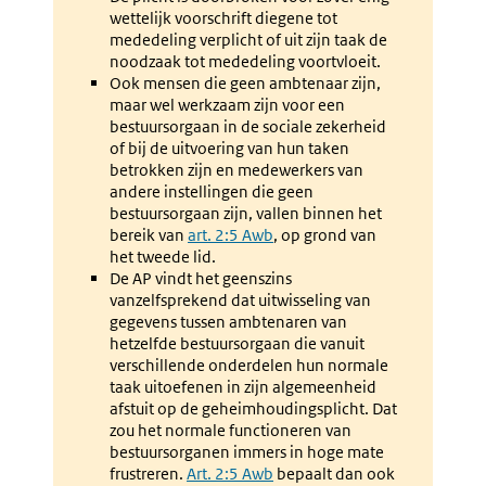
wettelijk voorschrift diegene tot
mededeling verplicht of uit zijn taak de
noodzaak tot mededeling voortvloeit.
Ook mensen die geen ambtenaar zijn,
maar wel werkzaam zijn voor een
bestuursorgaan in de sociale zekerheid
of bij de uitvoering van hun taken
betrokken zijn en medewerkers van
andere instellingen die geen
bestuursorgaan zijn, vallen binnen het
bereik van
Externe
art. 2:5 Awb
, op grond van
het tweede lid.
link:
De AP vindt het geenszins
vanzelfsprekend dat uitwisseling van
gegevens tussen ambtenaren van
hetzelfde bestuursorgaan die vanuit
verschillende onderdelen hun normale
taak uitoefenen in zijn algemeenheid
afstuit op de geheimhoudingsplicht. Dat
zou het normale functioneren van
bestuursorganen immers in hoge mate
frustreren.
Externe
Art. 2:5 Awb
bepaalt dan ook