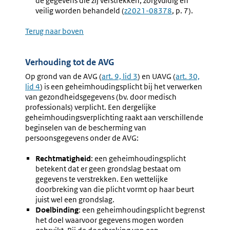
de gegevens die zij verstrekken, zorgvuldig en
veilig worden behandeld (
Externe
z2021-08378
, p. 7).
link:
Terug naar boven
Verhouding tot de AVG
Op grond van de AVG (
Externe
art. 9, lid 3
) en UAVG (
Externe
art. 30,
lid 4
) is een geheimhoudingsplicht bij het verwerken
link:
link:
van gezondheidsgegevens (bv. door medisch
professionals) verplicht. Een dergelijke
geheimhoudingsverplichting raakt aan verschillende
beginselen van de bescherming van
persoonsgegevens onder de AVG:
Rechtmatigheid
: een geheimhoudingsplicht
betekent dat er geen grondslag bestaat om
gegevens te verstrekken. Een wettelijke
doorbreking van die plicht vormt op haar beurt
juist wel een grondslag.
Doelbinding
: een geheimhoudingsplicht begrenst
het doel waarvoor gegevens mogen worden