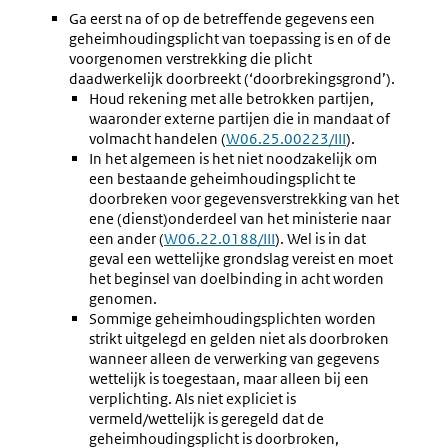
Ga eerst na of op de betreffende gegevens een
geheimhoudingsplicht van toepassing is en of de
voorgenomen verstrekking die plicht
daadwerkelijk doorbreekt (‘doorbrekingsgrond’).
Houd rekening met alle betrokken partijen,
waaronder externe partijen die in mandaat of
volmacht handelen (
Externe
W06.25.00223/III
).
In het algemeen is het niet noodzakelijk om
link:
een bestaande geheimhoudingsplicht te
doorbreken voor gegevensverstrekking van het
ene (dienst)onderdeel van het ministerie naar
een ander (
Externe
W06.22.0188/III
). Wel is in dat
geval een wettelijke grondslag vereist en moet
link:
het beginsel van doelbinding in acht worden
genomen.
Sommige geheimhoudingsplichten worden
strikt uitgelegd en gelden niet als doorbroken
wanneer alleen de verwerking van gegevens
wettelijk is toegestaan, maar alleen bij een
verplichting. Als niet expliciet is
vermeld/wettelijk is geregeld dat de
geheimhoudingsplicht is doorbroken,