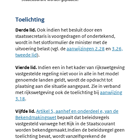
Toelichting
Derde lid.
Ook indien het besluit door een
staatssecretaris is voorgedragen of ondertekend,
wordt in het slotformulier de minister met de
uitvoering belast (vgl. de
aanwijzingen 2.28
en
3.26,
tweede lid
).
Vierde lid.
Indien een in het kader van rijkswetgeving
vastgestelde regeling niet voor in alle in het model
genoemde landen geldt, wordt de opdracht tot
plaatsing aan die situatie aangepast. Zie in verband
met rijkswetgeving ook de toelichting bij
aanwijzing
3.18
.
Vijfde lid.
Externe
Artikel 5, aanhef en onderdeel e, van de
Bekendmakingswet
link:
bepaalt dat beleidsregels
vastgesteld vanwege het Rijk in de Staatscourant
worden bekendgemaakt.Indien de beleidsregel geen
toelichting bevat, wordt vanzelfsprekend de