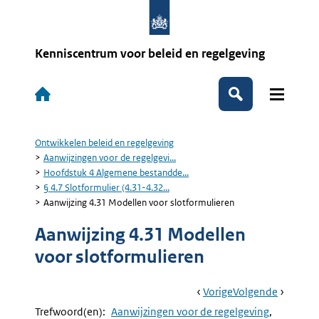
Overslaan
en
naar
de
Kenniscentrum voor beleid en regelgeving
inhoud
gaan
Hoofdnavigatie
Zoeken
Ontwikkelen beleid en regelgeving
Kruimelpad
Aanwijzingen voor de regelgevi...
Hoofdstuk 4 Algemene bestandde...
§ 4.7 Slotformulier (4.31-4.32...
Aanwijzing 4.31 Modellen voor slotformulieren
Aanwijzing 4.31 Modellen
voor slotformulieren
Book
Ga
Vorige
Pagina:
Ga
Volgende
Pagina:
Navigation
Naar
§
Naar
Aanwijzi
Trefwoord(en):
Aanwijzingen voor de regelgeving