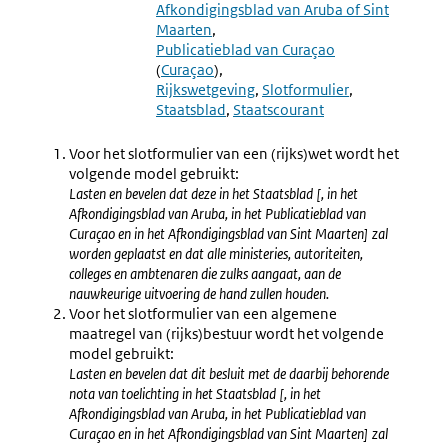
4.7
4.32
Afkondigingsblad van Aruba of Sint
Slotformulier
Slotform
Maarten
(4.31-
Bij
Publicatieblad van Curaçao
4.32)
Bekend
(
Curaçao
)
Bijlagen
Rijkswetgeving
Slotformulier
Via
Staatsblad
Staatscourant
Ander
Algeme
Voor het slotformulier van een (rijks)wet wordt het
Toeganke
volgende model gebruikt:
Elektron
Lasten en bevelen dat deze in het Staatsblad [, in het
Medium
Afkondigingsblad van Aruba, in het Publicatieblad van
Curaçao en in het Afkondigingsblad van Sint Maarten] zal
worden geplaatst en dat alle ministeries, autoriteiten,
colleges en ambtenaren die zulks aangaat, aan de
nauwkeurige uitvoering de hand zullen houden.
Voor het slotformulier van een algemene
maatregel van (rijks)bestuur wordt het volgende
model gebruikt:
Lasten en bevelen dat dit besluit met de daarbij behorende
nota van toelichting in het Staatsblad [, in het
Afkondigingsblad van Aruba, in het Publicatieblad van
Curaçao en in het Afkondigingsblad van Sint Maarten] zal