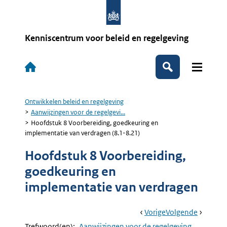
Overslaan
en
naar
de
Kenniscentrum voor beleid en regelgeving
inhoud
gaan
Hoofdnavigatie
Zoeken
Ontwikkelen beleid en regelgeving
Kruimelpad
Aanwijzingen voor de regelgevi...
Hoofdstuk 8 Voorbereiding, goedkeuring en
implementatie van verdragen (8.1-8.21)
Hoofdstuk 8 Voorbereiding,
goedkeuring en
implementatie van verdragen
Book
Ga
Vorige
Pagina:
Ga
Volgende
Pagina:
Navigation
Naar
Aanwijzing
Naar
§
Trefwoord(en):
Aanwijzingen voor de regelgeving