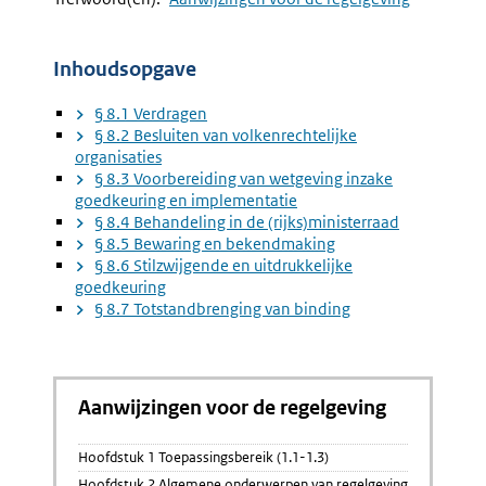
7.26
8.1
Mededeling
Verdrag
Over
(8.1-
Inhoudsopgave
Bekrachtiging
8.5)
Initiatiefvoorstel
§ 8.1 Verdragen
§ 8.2 Besluiten van volkenrechtelijke
organisaties
§ 8.3 Voorbereiding van wetgeving inzake
goedkeuring en implementatie
§ 8.4 Behandeling in de (rijks)ministerraad
§ 8.5 Bewaring en bekendmaking
§ 8.6 Stilzwijgende en uitdrukkelijke
goedkeuring
§ 8.7 Totstandbrenging van binding
Aanwijzingen voor de regelgeving
Hoofdstuk 1 Toepassingsbereik (1.1-1.3)
Hoofdstuk 2 Algemene onderwerpen van regelgeving