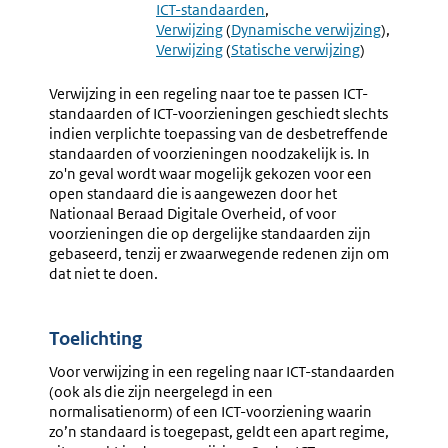
3.48
3.50
ICT-standaarden
Verwijzing
Verwijzi
Verwijzing
(
Dynamische verwijzing
)
Naar
Naar
Verwijzing
(
Statische verwijzing
)
Normalisatienor
Informat
Op
Verwijzing in een regeling naar toe te passen ICT-
Internet
standaarden of ICT-voorzieningen geschiedt slechts
indien verplichte toepassing van de desbetreffende
standaarden of voorzieningen noodzakelijk is. In
zo'n geval wordt waar mogelijk gekozen voor een
open standaard die is aangewezen door het
Nationaal Beraad Digitale Overheid, of voor
voorzieningen die op dergelijke standaarden zijn
gebaseerd, tenzij er zwaarwegende redenen zijn om
dat niet te doen.
Toelichting
Voor verwijzing in een regeling naar ICT-standaarden
(ook als die zijn neergelegd in een
normalisatienorm) of een ICT-voorziening waarin
zo’n standaard is toegepast, geldt een apart regime,