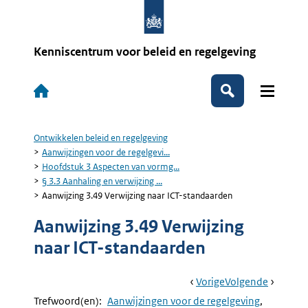
Overslaan
en
naar
de
Kenniscentrum voor beleid en regelgeving
inhoud
gaan
Hoofdnavigatie
Zoeken
Ontwikkelen beleid en regelgeving
Kruimelpad
Aanwijzingen voor de regelgevi...
Hoofdstuk 3 Aspecten van vormg...
§ 3.3 Aanhaling en verwijzing ...
Aanwijzing 3.49 Verwijzing naar ICT-standaarden
Aanwijzing 3.49 Verwijzing
naar ICT-standaarden
Book
Ga
Vorige
Pagina:
Ga
Volgende
Pagina:
Navigation
Naar
Aanwijzing
Naar
Aanwijzi
Trefwoord(en):
Aanwijzingen voor de regelgeving