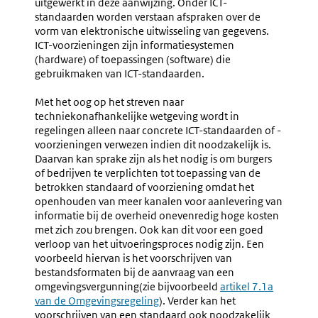
uitgewerkt in deze aanwijzing. Onder ICT-
standaarden worden verstaan afspraken over de
vorm van elektronische uitwisseling van gegevens.
ICT-voorzieningen zijn informatiesystemen
(hardware) of toepassingen (software) die
gebruikmaken van ICT-standaarden.
Met het oog op het streven naar
techniekonafhankelijke wetgeving wordt in
regelingen alleen naar concrete ICT-standaarden of -
voorzieningen verwezen indien dit noodzakelijk is.
Daarvan kan sprake zijn als het nodig is om burgers
of bedrijven te verplichten tot toepassing van de
betrokken standaard of voorziening omdat het
openhouden van meer kanalen voor aanlevering van
informatie bij de overheid onevenredig hoge kosten
met zich zou brengen. Ook kan dit voor een goed
verloop van het uitvoeringsproces nodig zijn. Een
voorbeeld hiervan is het voorschrijven van
bestandsformaten bij de aanvraag van een
omgevingsvergunning
(zie bijvoorbeeld
Externe
artikel 7.1a
van de Omgevingsregeling
)
. Verder kan het
link:
voorschrijven van een standaard ook noodzakelijk