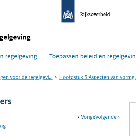
Rijksoverheid
gelgeving
n regelgeving
Toepassen beleid en regelgevi
gen voor de regelgevi...
Hoofdstuk 3 Aspecten van vormg..
ers
Book
Ga
Vorige
Pagina:
Ga
Volgende
Pagina:
Navigation
Naar
Aanwijzing
Naar
Aanwijz
ing
3.51
3.52
Vertaling
Gebruik