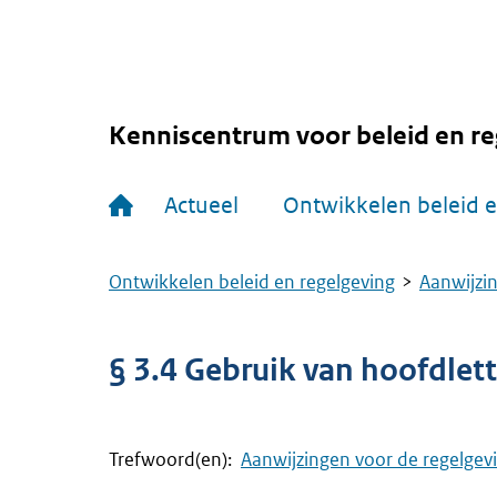
Overslaan
en
naar
de
inhoud
gaan
Kenniscentrum voor beleid en re
Hoofdnavigatie
Actueel
Ontwikkelen beleid e
Ontwikkelen beleid en regelgeving
Aanwijzin
Kruimelpad
§ 3.4 Gebruik van hoofdlett
Trefwoord(en):
Aanwijzingen voor de regelgev