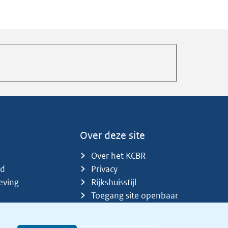
Over deze site
Over het KCBR
id
Privacy
eving
Rijkshuisstijl
Toegang site openbaar
Toegankelijkheid