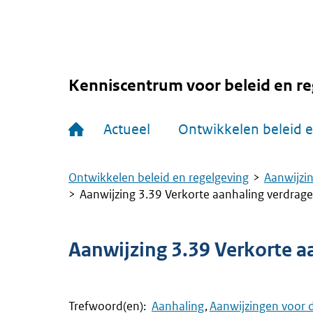
Overslaan
en
naar
de
inhoud
gaan
Kenniscentrum voor beleid en re
Hoofdnavigatie
Actueel
Ontwikkelen beleid e
Ontwikkelen beleid en regelgeving
Aanwijzin
Kruimelpad
Aanwijzing 3.39 Verkorte aanhaling verdrag
Aanwijzing 3.39 Verkorte a
Trefwoord(en):
Aanhaling
Aanwijzingen voor 