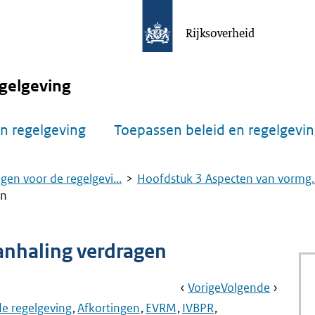
Rijksoverheid
gelgeving
n regelgeving
Toepassen beleid en regelgevi
gen voor de regelgevi...
Hoofdstuk 3 Aspecten van vormg..
en
anhaling verdragen
Book
Ga
Vorige
Pagina:
Ga
Volgende
Pagina:
Navigation
Naar
Aanwijzing
Naar
Aanwijz
de regelgeving
Afkortingen
EVRM
IVBPR