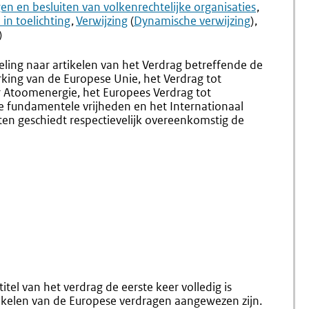
3.38
3.40
en en besluiten van volkenrechtelijke organisaties
Aanhalen
Aanhale
in toelichting
Verwijzing
(
Dynamische verwijzing
)
Verdragen
Europes
)
Instelli
E.d.
egeling naar artikelen van het Verdrag betreffende de
king van de Europese Unie, het Verdrag tot
 Atoomenergie, het Europees Verdrag tot
 fundamentele vrijheden en het Internationaal
ten geschiedt respectievelijk overeenkomstig de
tel van het verdrag de eerste keer volledig is
tikelen van de Europese verdragen aangewezen zijn.