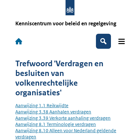
Overslaan
en
naar
de
Kenniscentrum voor beleid en regelgeving
inhoud
gaan
Hoofdnavigatie
Zoeken
Trefwoord 'Verdragen en
besluiten van
volkenrechtelijke
organisaties'
Aanwijzing 1.1 Reikwijdte
Aanwijzing 3.38 Aanhalen verdragen
Aanwijzing 3.39 Verkorte aanhaling verdragen
Aanwijzing 8.1 Terminologie verdragen
Aanwijzing 8.10 Alleen voor Nederland geldende
verdragen