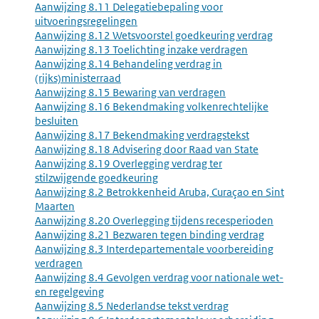
Aanwijzing 8.11 Delegatiebepaling voor
uitvoeringsregelingen
Aanwijzing 8.12 Wetsvoorstel goedkeuring verdrag
Aanwijzing 8.13 Toelichting inzake verdragen
Aanwijzing 8.14 Behandeling verdrag in
(rijks)ministerraad
Aanwijzing 8.15 Bewaring van verdragen
Aanwijzing 8.16 Bekendmaking volkenrechtelijke
besluiten
Aanwijzing 8.17 Bekendmaking verdragstekst
Aanwijzing 8.18 Advisering door Raad van State
Aanwijzing 8.19 Overlegging verdrag ter
stilzwijgende goedkeuring
Aanwijzing 8.2 Betrokkenheid Aruba, Curaçao en Sint
Maarten
Aanwijzing 8.20 Overlegging tijdens recesperioden
Aanwijzing 8.21 Bezwaren tegen binding verdrag
Aanwijzing 8.3 Interdepartementale voorbereiding
verdragen
Aanwijzing 8.4 Gevolgen verdrag voor nationale wet-
en regelgeving
Aanwijzing 8.5 Nederlandse tekst verdrag