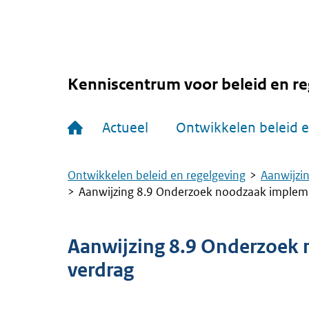
Overslaan
en
naar
de
inhoud
gaan
Kenniscentrum voor beleid en re
Hoofdnavigatie
Actueel
Ontwikkelen beleid e
Ontwikkelen beleid en regelgeving
Aanwijzin
Kruimelpad
Aanwijzing 8.9 Onderzoek noodzaak impleme
Aanwijzing 8.9 Onderzoek
verdrag