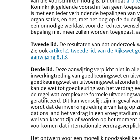
van die voorschriften nodig is. Dit omdat
Exter
artik
Koninkrijk geldende voorschriften geen toepas
link:
is met een ieder verbindende bepalingen van v
organisaties, en het, met het oog op de duidel
een onnodige werklast voor de rechter, wenseli
bepaling niet meer zullen worden toegepast, a
Tweede lid.
De resultaten van dat onderzoek 
Zie ook
Externe
artikel 2, tweede lid, van de Rijkswe
aanwijzing 8.13
link:
.
Derde lid.
Deze aanwijzing verplicht niet in alle
inwerkingtreding van goedkeuringswet en uitv
goedkeuringswet en uitvoeringswet afzonderli
kan de wet tot goedkeuring van het verdrag ee
de regel wat complexere formele uitvoeringsw
geratificeerd. Dit kan wenselijk zijn in geval v
wordt dat de inwerkingtreding ervan lang op zi
dat ons land het verdrag in een vroeg stadium 
wel van kracht zijn of worden op het moment d
voorkomen dat internationale verdragsverpli
Het ontwerp voor een mogelijk noodzakelijke 