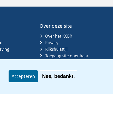
Over deze site
Over het KCBR
id
Privacy
eving
Rijkshuisstijl
Toegang site openbaar
Toegankelijkheid
Accepteren
Nee, bedankt.