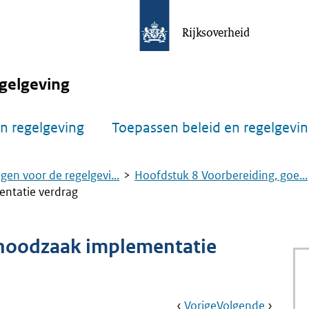
Rijksoverheid
gelgeving
n regelgeving
Toepassen beleid en regelgevi
gen voor de regelgevi...
Hoofdstuk 8 Voorbereiding, goe...
ntatie verdrag
 noodzaak implementatie
Book
Ga
Vorige
Pagina:
Ga
Volgende
Pagina: