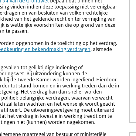
ne
el 94 van de Grondwet
bepaalt dat binnen het
sing vinden indien deze toepassing niet verenigbaar
erdragen en van besluiten van volkenrechtelijke
ijkheid van het geldende recht en ter vermijding van
jk is wettelijke voorschriften die op grond van deze
an te passen.
worden opgenomen in de toelichting op het verdrag.
t goedkeuring en bekendmaking verdragen
, alsmede
 gevallen tot gelijktijdige indiening of
oeringswet.
Bij uitzondering kunnen de
jk bij de Tweede Kamer worden ingediend.
Hierdoor
rder tot stand komen en in werking treden dan de in
etgeving. Het verdrag kan dan sneller worden
an politiek belangrijke verdragen, waarvan verwacht
ch zal laten wachten en het wenselijk wordt geacht
ratificeert. De uitvoeringswetgeving moet uiteraard
at het verdrag in kwestie in werking treedt
om te
chtingen niet (kunnen) worden nagekomen.
algemene maatregel van bestuur of ministeriële