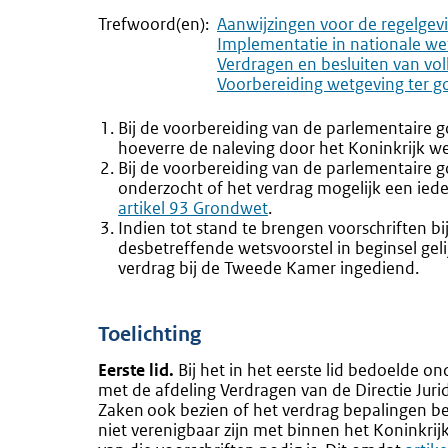
Trefwoord(en):
Aanwijzingen voor de regelgev
Implementatie in nationale we
Verdragen en besluiten van vol
Voorbereiding wetgeving ter g
Bij de voorbereiding van de parlementaire 
hoeverre de naleving door het Koninkrijk wet
Bij de voorbereiding van de parlementaire 
onderzocht of het verdrag mogelijk een ied
artikel 93 Grondwet
.
Indien tot stand te brengen voorschriften b
desbetreffende wetsvoorstel in beginsel geli
verdrag bij de Tweede Kamer ingediend.
Toelichting
Eerste lid.
Bij het in het eerste lid bedoelde o
met de
afdeling Verdragen van de Directie Juri
Zaken
ook bezien of het verdrag bepalingen b
niet verenigbaar zijn met binnen het Koninkrij