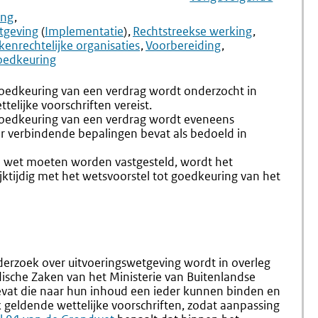
Navigation
Naar
§
Naar
Aanwijz
ing
8.3
8.10
tgeving
(
Implementatie
)
Rechtstreekse werking
Voorbereiding
Alleen
kenrechtelijke organisaties
Voorbereiding
Van
Voor
oedkeuring
Wetgeving
Nederla
Inzake
Geldend
goedkeuring van een verdrag wordt onderzocht in
Goedkeuring
Verdrag
telijke voorschriften vereist.
En
goedkeuring van een verdrag wordt eveneens
Implementatie
er verbindende bepalingen bevat als bedoeld in
Externe
(8.9-
link:
8.13)
ij wet moeten worden vastgesteld, wordt het
jktijdig met het wetsvoorstel tot goedkeuring van het
nderzoek over uitvoeringswetgeving wordt in overleg
dische Zaken van het Ministerie van Buitenlandse
evat die naar hun inhoud een ieder kunnen binden en
k geldende wettelijke voorschriften, zodat aanpassing