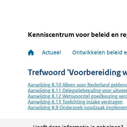
Overslaan
en
naar
de
inhoud
gaan
Kenniscentrum voor beleid en re
Hoofdnavigatie
Actueel
Ontwikkelen beleid e
Trefwoord 'Voorbereiding w
Aanwijzing 8.10 Alleen voor Nederland gelden
Aanwijzing 8.11 Delegatiebepaling voor uitvoe
Aanwijzing 8.12 Wetsvoorstel goedkeuring ver
Aanwijzing 8.13 Toelichting inzake verdragen
Aanwijzing 8.9 Onderzoek noodzaak implement