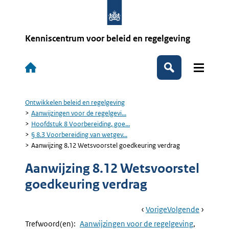
Overslaan
en
naar
de
Kenniscentrum voor beleid en regelgeving
inhoud
gaan
Hoofdnavigatie
Zoeken
Ontwikkelen beleid en regelgeving
Kruimelpad
Aanwijzingen voor de regelgevi...
Hoofdstuk 8 Voorbereiding, goe...
§ 8.3 Voorbereiding van wetgev...
Aanwijzing 8.12 Wetsvoorstel goedkeuring verdrag
Aanwijzing 8.12 Wetsvoorstel
goedkeuring verdrag
Book
Ga
Vorige
Pagina:
Ga
Volgende
Pagina:
Navigation
Naar
Aanwijzing
Naar
Aanwijzi
Trefwoord(en):
Aanwijzingen voor de regelgeving