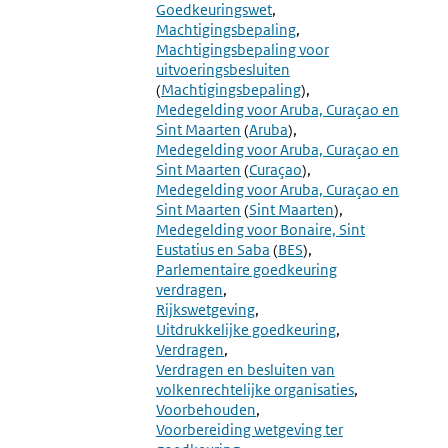
8.11
8.13
Goedkeuringswet
Delegatiebepalin
Toelicht
Machtigingsbepaling
Voor
Inzake
Machtigingsbepaling voor
Uitvoeringsregeli
Verdrag
uitvoeringsbesluiten
(
Machtigingsbepaling
)
Medegelding voor Aruba, Curaçao en
Sint Maarten
(
Aruba
)
Medegelding voor Aruba, Curaçao en
Sint Maarten
(
Curaçao
)
Medegelding voor Aruba, Curaçao en
Sint Maarten
(
Sint Maarten
)
Medegelding voor Bonaire, Sint
Eustatius en Saba
(
BES
)
Parlementaire goedkeuring
verdragen
Rijkswetgeving
Uitdrukkelijke goedkeuring
Verdragen
Verdragen en besluiten van
volkenrechtelijke organisaties
Voorbehouden
Voorbereiding wetgeving ter