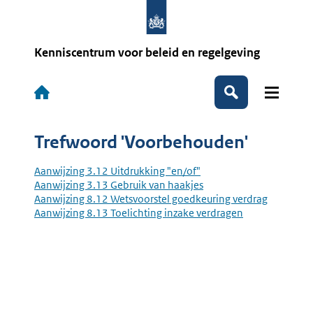
Overslaan
en
naar
de
Kenniscentrum voor beleid en regelgeving
inhoud
gaan
Hoofdnavigatie
Zoeken
Trefwoord 'Voorbehouden'
Aanwijzing 3.12 Uitdrukking "en/of"
Aanwijzing 3.13 Gebruik van haakjes
Aanwijzing 8.12 Wetsvoorstel goedkeuring verdrag
Aanwijzing 8.13 Toelichting inzake verdragen