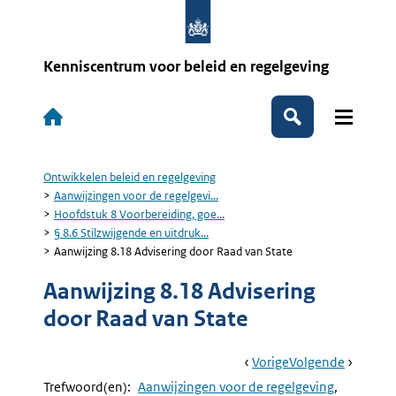
Overslaan
en
naar
de
Kenniscentrum voor beleid en regelgeving
inhoud
gaan
Hoofdnavigatie
Zoeken
Ontwikkelen beleid en regelgeving
Kruimelpad
Aanwijzingen voor de regelgevi...
Hoofdstuk 8 Voorbereiding, goe...
§ 8.6 Stilzwijgende en uitdruk...
Aanwijzing 8.18 Advisering door Raad van State
Aanwijzing 8.18 Advisering
door Raad van State
Book
Ga
Vorige
Pagina:
Ga
Volgende
Pagina:
Navigation
Naar
§
Naar
Aanwijzi
Trefwoord(en):
Aanwijzingen voor de regelgeving