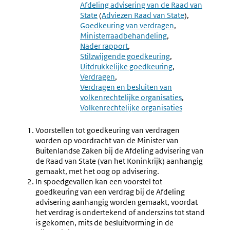
8.6
8.19
Afdeling advisering van de Raad van
Stilzwijgende
Overleg
State
(
Adviezen Raad van State
)
En
Verdrag
Goedkeuring van verdragen
Uitdrukkelijke
Ter
Ministerraadbehandeling
Goedkeuring
Stilzwij
Nader rapport
(8.18-
Goedkeu
Stilzwijgende goedkeuring
8.20)
Uitdrukkelijke goedkeuring
Verdragen
Verdragen en besluiten van
volkenrechtelijke organisaties
Volkenrechtelijke organisaties
Voorstellen tot goedkeuring van verdragen
worden op voordracht van de Minister van
Buitenlandse Zaken bij de Afdeling advisering van
de Raad van State (van het Koninkrijk) aanhangig
gemaakt, met het oog op advisering.
In spoedgevallen kan een voorstel tot
goedkeuring van een verdrag bij de Afdeling
advisering aanhangig worden gemaakt, voordat
het verdrag is ondertekend of anderszins tot stand
is gekomen, mits de besluitvorming in de