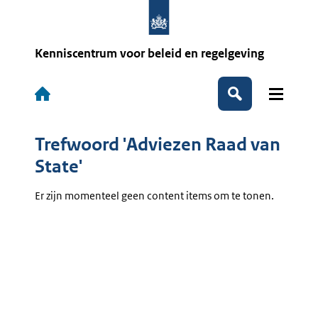
Overslaan
en
naar
de
Kenniscentrum voor beleid en regelgeving
inhoud
gaan
Hoofdnavigatie
Zoeken
Trefwoord 'Adviezen Raad van
State'
Er zijn momenteel geen content items om te tonen.