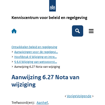
Overslaan
en
naar
de
Kenniscentrum voor beleid en regelgeving
inhoud
gaan
Hoofdnavigatie
Zoeken
Ontwikkelen beleid en regelgeving
Kruimelpad
Aanwijzingen voor de regelgevi...
Hoofdstuk 6 Wijziging en intre...
§ 6.4 Wijziging van wetsvoorst...
Aanwijzing 6.27 Nota van wijziging
Aanwijzing 6.27 Nota van
wijziging
Book
Ga
Vorige
Pagina:
Ga
Volgende
Pagina:
Navigation
Naar
§
Naar
Aanwijzi
Trefwoord(en):
Aanhef