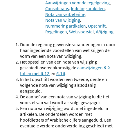
6.4
6.28
Aanwijzingen voor de regelgeving
Wijziging
Toelicht
Considerans
Indeling artikelen
Van
Nota
Nota van verbetering
Wetsvoorstellen
Van
Nota van wijziging
(6.27-
Wijzigin
Nummering artikelen
Opschrift
6.34)
Regelingen
Wetsvoorstel
Wijziging
Door de regering gewenste veranderingen in door
haar ingediende voorstellen van wet krijgen de
vorm van een nota van wijziging.
Het opstellen van een nota van wijziging
geschiedt overeenkomstig de
aanwijzingen 6.9
tot en met 6.12
en
6.16
.
In het opschrift worden een tweede, derde en
volgende nota van wijziging als zodanig
aangeduid.
De aanhef van een nota van wijziging luidt: Het
voorstel van wet wordt als volgt gewijzigd:
Een nota van wijziging wordt niet ingedeeld in
artikelen. De onderdelen worden met
hoofdletters of Arabische cijfers aangeduid. Een
eventuele verdere onderverdeling geschiedt met