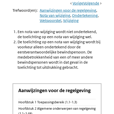
Book
Ga
Vorige
Pagina:
Ga
Volgende
Pagina:
Navigation
Naar
Aanwijzing
Naar
Aanwijzi
Trefwoord(en):
Aanwijzingen voor de regelgeving
6.28
6.30
Nota van wijziging
Ondertekening
Toelichting
Wetgevi
Wetsvoorstel
Wijziging
Nota
Nota
Van
Van
Een nota van wijziging wordt niet ondertekend,
Wijziging
Wijzigin
de toelichting op een nota van wijziging wel.
De toelichting op een nota van wijziging wordt bij
voorkeur alleen ondertekend door de
eerstverantwoordelijke bewindspersoon. De
medebetrokkenheid van een of meer andere
bewindspersonen wordt in dat geval in de
toelichting tot uitdrukking gebracht.
Aanwijzingen voor de regelgeving
Hoofdstuk 1 Toepassingsbereik (1.1-1.3)
Hoofdstuk 2 Algemene onderwerpen van regelgeving
(2.1-2.48)