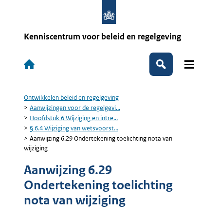
Overslaan
en
naar
de
Kenniscentrum voor beleid en regelgeving
inhoud
gaan
Hoofdnavigatie
Zoeken
Ontwikkelen beleid en regelgeving
Kruimelpad
Aanwijzingen voor de regelgevi...
Hoofdstuk 6 Wijziging en intre...
§ 6.4 Wijziging van wetsvoorst...
Aanwijzing 6.29 Ondertekening toelichting nota van
wijziging
Aanwijzing 6.29
Ondertekening toelichting
nota van wijziging