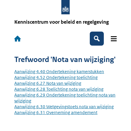
Overslaan
en
naar
de
Kenniscentrum voor beleid en regelgeving
inhoud
gaan
Hoofdnavigatie
Zoeken
Trefwoord 'Nota van wijziging'
Aanwijzing 4.40 Ondertekening kamerstukken
Aanwijzing 4.52 Ondertekening toelichting
Aanwijzing 6.27 Nota van wijziging
Aanwijzing 6.28 Toelichting nota van wijziging
Aanwijzing 6.29 Ondertekening toelichting nota van
wijziging
Aanwijzing 6.30 Wetgevingstoets nota van wijziging
Aanwijzing 6.31 Overneming amendement