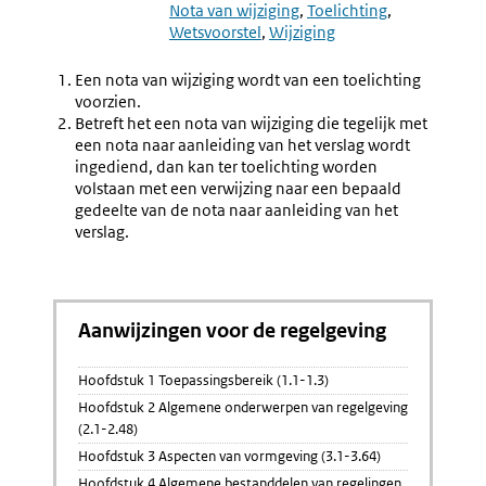
6.27
6.29
Nota van wijziging
Toelichting
Nota
Onderte
Wetsvoorstel
Wijziging
Van
Toelicht
Wijziging
Nota
Een nota van wijziging wordt van een toelichting
Van
voorzien.
Wijzigin
Betreft het een nota van wijziging die tegelijk met
een nota naar aanleiding van het verslag wordt
ingediend, dan kan ter toelichting worden
volstaan met een verwijzing naar een bepaald
gedeelte van de nota naar aanleiding van het
verslag.
Aanwijzingen voor de regelgeving
Hoofdstuk 1 Toepassingsbereik (1.1-1.3)
Hoofdstuk 2 Algemene onderwerpen van regelgeving
(2.1-2.48)
Hoofdstuk 3 Aspecten van vormgeving (3.1-3.64)
Hoofdstuk 4 Algemene bestanddelen van regelingen