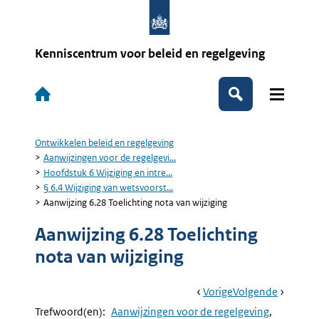
Overslaan
en
naar
de
Kenniscentrum voor beleid en regelgeving
inhoud
gaan
Hoofdnavigatie
Zoeken
Ontwikkelen beleid en regelgeving
Kruimelpad
Aanwijzingen voor de regelgevi...
Hoofdstuk 6 Wijziging en intre...
§ 6.4 Wijziging van wetsvoorst...
Aanwijzing 6.28 Toelichting nota van wijziging
Aanwijzing 6.28 Toelichting
nota van wijziging
Book
Ga
Vorige
Pagina:
Ga
Volgende
Pagina:
Navigation
Naar
Aanwijzing
Naar
Aanwijzi
Trefwoord(en):
Aanwijzingen voor de regelgeving