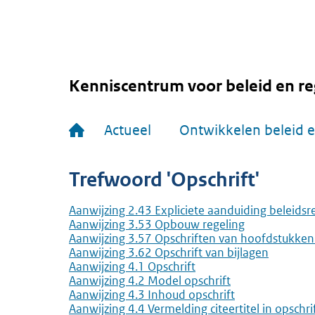
Overslaan
en
naar
de
inhoud
gaan
Kenniscentrum voor beleid en re
Hoofdnavigatie
Actueel
Ontwikkelen beleid e
Trefwoord 'Opschrift'
Aanwijzing 2.43 Expliciete aanduiding beleidsr
Aanwijzing 3.53 Opbouw regeling
Aanwijzing 3.57 Opschriften van hoofdstukken 
Aanwijzing 3.62 Opschrift van bijlagen
Aanwijzing 4.1 Opschrift
Aanwijzing 4.2 Model opschrift
Aanwijzing 4.3 Inhoud opschrift
Aanwijzing 4.4 Vermelding citeertitel in opschri