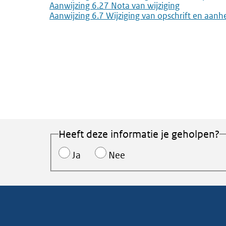
Aanwijzing 6.27 Nota van wijziging
Aanwijzing 6.7 Wijziging van opschrift en aanh
Heeft deze informatie je geholpen?
Ja
Nee