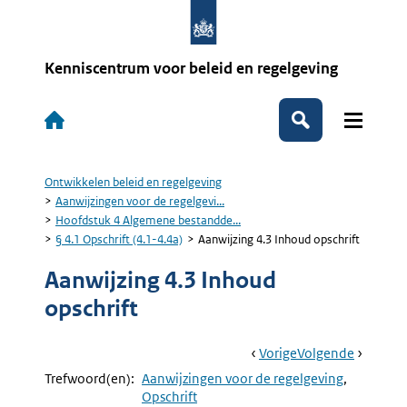
Overslaan
en
naar
de
Kenniscentrum voor beleid en regelgeving
inhoud
gaan
Hoofdnavigatie
Zoeken
Ontwikkelen beleid en regelgeving
Kruimelpad
Aanwijzingen voor de regelgevi...
Hoofdstuk 4 Algemene bestandde...
§ 4.1 Opschrift (4.1-4.4a)
Aanwijzing 4.3 Inhoud opschrift
Aanwijzing 4.3 Inhoud
opschrift
Book
Ga
Vorige
Pagina:
Ga
Volgende
Pagina:
Navigation
Naar
Aanwijzing
Naar
Aanwijzi
Trefwoord(en):
Aanwijzingen voor de regelgeving
4.2
4.4
Opschrift