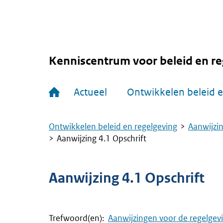
Overslaan
en
naar
de
inhoud
gaan
Kenniscentrum voor beleid en re
Hoofdnavigatie
Actueel
Ontwikkelen beleid e
Ontwikkelen beleid en regelgeving
Aanwijzin
Kruimelpad
Aanwijzing 4.1 Opschrift
Aanwijzing 4.1 Opschrift
Trefwoord(en):
Aanwijzingen voor de regelgev