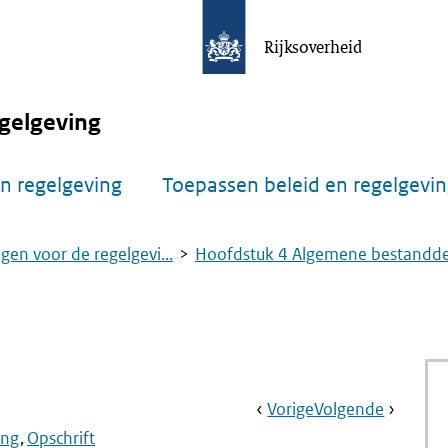
Rijksoverheid
gelgeving
n regelgeving
Toepassen beleid en regelgevi
gen voor de regelgevi...
Hoofdstuk 4 Algemene bestandde.
Book
Ga
Vorige
Pagina:
Ga
Volgende
Pagina:
Navigation
Naar
§
Naar
Aanwijz
ing
Opschrift