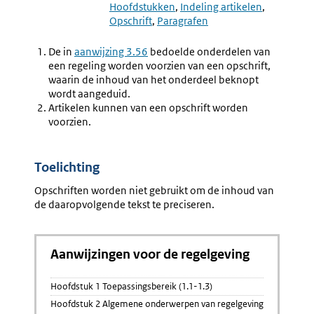
3.56
3.58
Hoofdstukken
Indeling artikelen
Onderverdeling
Verdelin
Opschrift
Paragrafen
In
Artikel
Hoofdstukken
In
De in
aanwijzing 3.56
bedoelde onderdelen van
E.d.
Leden
een regeling worden voorzien van een opschrift,
waarin de inhoud van het onderdeel beknopt
wordt aangeduid.
Artikelen kunnen van een opschrift worden
voorzien.
Toelichting
Opschriften worden niet gebruikt om de inhoud van
de daaropvolgende tekst te preciseren.
Aanwijzingen voor de regelgeving
Hoofdstuk 1 Toepassingsbereik (1.1-1.3)
Hoofdstuk 2 Algemene onderwerpen van regelgeving