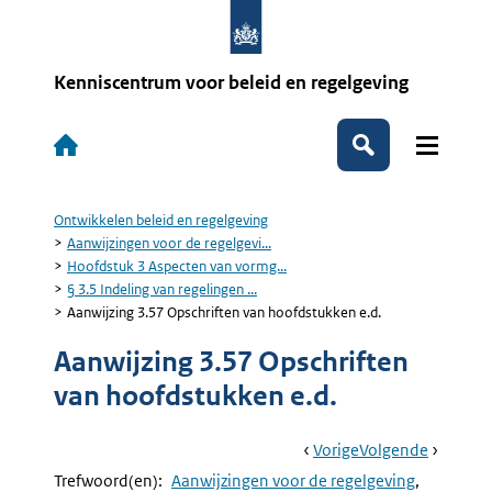
Overslaan
en
naar
de
Kenniscentrum voor beleid en regelgeving
inhoud
gaan
Hoofdnavigatie
Zoeken
Ontwikkelen beleid en regelgeving
Kruimelpad
Aanwijzingen voor de regelgevi...
Hoofdstuk 3 Aspecten van vormg...
§ 3.5 Indeling van regelingen ...
Aanwijzing 3.57 Opschriften van hoofdstukken e.d.
Aanwijzing 3.57 Opschriften
van hoofdstukken e.d.
Book
Ga
Vorige
Pagina:
Ga
Volgende
Pagina:
Navigation
Naar
Aanwijzing
Naar
Aanwijzi
Trefwoord(en):
Aanwijzingen voor de regelgeving