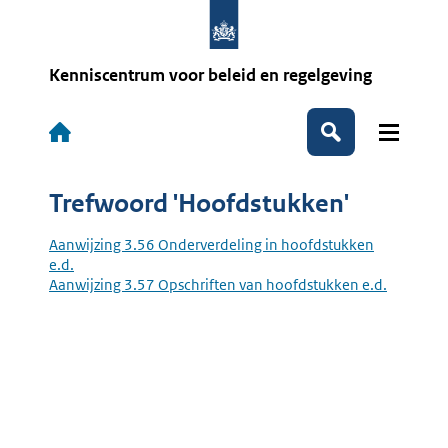
Overslaan
en
naar
de
Kenniscentrum voor beleid en regelgeving
inhoud
gaan
Hoofdnavigatie
Zoeken
Trefwoord 'Hoofdstukken'
Aanwijzing 3.56 Onderverdeling in hoofdstukken
e.d.
Aanwijzing 3.57 Opschriften van hoofdstukken e.d.