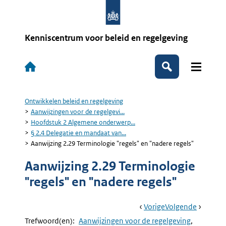
Overslaan
en
naar
de
Kenniscentrum voor beleid en regelgeving
inhoud
gaan
Hoofdnavigatie
Zoeken
Ontwikkelen beleid en regelgeving
Kruimelpad
Aanwijzingen voor de regelgevi...
Hoofdstuk 2 Algemene onderwerp...
§ 2.4 Delegatie en mandaat van...
Aanwijzing 2.29 Terminologie "regels" en "nadere regels"
Aanwijzing 2.29 Terminologie
"regels" en "nadere regels"
Book
Ga
Vorige
Pagina:
Ga
Volgende
Pagina:
Navigation
Naar
Aanwijzing
Naar
Aanwijzi
Trefwoord(en):
Aanwijzingen voor de regelgeving