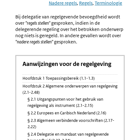
2.28
2.30
Nadere regels
Regels
Terminologie
Terminologie
Geen
Bij
Mandaa
Bij delegatie van regelgevende bevoegdheid wordt
Delegatie
Van
over
"regels stellen"
gesproken, indien in de
Aan
Regelge
delegerende regeling over het betrokken onderwerp
Minister
Bevoegd
nog niets is geregeld. In andere gevallen wordt over
"nadere regels stellen"
gesproken.
Aanwijzingen voor de regelgeving
Hoofdstuk 1 Toepassingsbereik (1.1-1.3)
Hoofdstuk 2 Algemene onderwerpen van regelgeving
(2.1-2.48)
§ 2.1 Uitgangspunten voor het gebruik van
regelgeving als instrument (2.1-2.15)
§ 2.2 Europees en Caribisch Nederland (2.16)
§ 2.3 Algemeen verbindende voorschriften (2.17-
2.22)
§ 2.4 Delegatie en mandaat van regelgevende