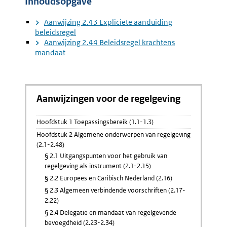
Inhoudsopgave
Beleidsr
Aanwijzing 2.43 Expliciete aanduiding
beleidsregel
Aanwijzing 2.44 Beleidsregel krachtens
mandaat
Aanwijzingen voor de regelgeving
Hoofdstuk 1 Toepassingsbereik (1.1-1.3)
Hoofdstuk 2 Algemene onderwerpen van regelgeving
(2.1-2.48)
§ 2.1 Uitgangspunten voor het gebruik van
regelgeving als instrument (2.1-2.15)
§ 2.2 Europees en Caribisch Nederland (2.16)
§ 2.3 Algemeen verbindende voorschriften (2.17-
2.22)
§ 2.4 Delegatie en mandaat van regelgevende
bevoegdheid (2.23-2.34)