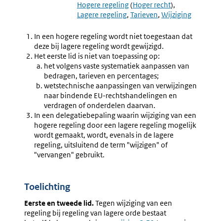
2.31
2.33
Hogere regeling
(
Hoger recht
)
Afwijking
Tijdstip
Lagere regeling
Tarieven
Wijziging
Bij
Vaststel
Lagere
Amvb
In een hogere regeling wordt niet toegestaan dat
Regelgeving
deze bij lagere regeling wordt gewijzigd.
Het eerste lid is niet van toepassing op:
het volgens vaste systematiek aanpassen van
bedragen, tarieven en percentages;
wetstechnische aanpassingen van verwijzingen
naar bindende EU-rechtshandelingen en
verdragen of onderdelen daarvan.
In een delegatiebepaling waarin wijziging van een
hogere regeling door een lagere regeling mogelijk
wordt gemaakt, wordt, evenals in de lagere
regeling, uitsluitend de term "wijzigen" of
"vervangen" gebruikt.
Toelichting
Eerste en tweede lid.
Tegen wijziging van een
regeling bij regeling van lagere orde bestaat