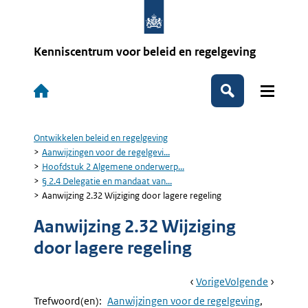
Overslaan
en
naar
de
Kenniscentrum voor beleid en regelgeving
inhoud
gaan
Hoofdnavigatie
Zoeken
Ontwikkelen beleid en regelgeving
Kruimelpad
Aanwijzingen voor de regelgevi...
Hoofdstuk 2 Algemene onderwerp...
§ 2.4 Delegatie en mandaat van...
Aanwijzing 2.32 Wijziging door lagere regeling
Aanwijzing 2.32 Wijziging
door lagere regeling
Book
Ga
Vorige
Pagina:
Ga
Volgende
Pagina:
Navigation
Naar
Aanwijzing
Naar
Aanwijzi
Trefwoord(en):
Aanwijzingen voor de regelgeving