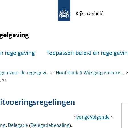
Rijksoverheid
gelgeving
n regelgeving
Toepassen beleid en regelgevi
gen voor de regelgevi...
Hoofdstuk 6 Wijziging en intre...
gen
uitvoeringsregelingen
Book
Ga
Vorige
Pagina:
Ga
Volgende
Pagina:
Navigation
Naar
Aanwijzing
Naar
Aanwijz
ing
Delegatie
(
Delegatiebepaling
)