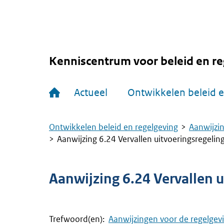
Overslaan
en
naar
de
inhoud
gaan
Kenniscentrum voor beleid en re
Hoofdnavigatie
Actueel
Ontwikkelen beleid e
Ontwikkelen beleid en regelgeving
Aanwijzin
Kruimelpad
Aanwijzing 6.24 Vervallen uitvoeringsregelin
Aanwijzing 6.24 Vervallen 
Trefwoord(en):
Aanwijzingen voor de regelgev