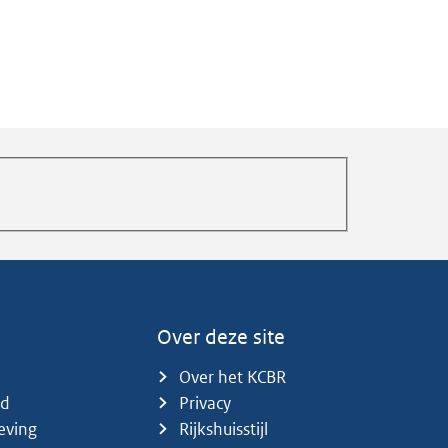
Over deze site
Over het KCBR
id
Privacy
eving
Rijkshuisstijl