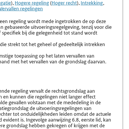
6.23
6.25
gatie
)
Hogere regeling
(
Hoger recht
)
Intrekking
Formulering
Uitgewe
Vervallen regelingen
Intrekkingsbepali
Regelin
an een regeling wordt mede ingetrokken de op deze
an gebaseerde uitvoeringsregelgeving, tenzij voor die
 specifiek bij die gelegenheid tot stand wordt
ie strekt tot het geheel of gedeeltelijk intrekken
mstige toepassing op het laten vervallen van
rband met het vervallen van de grondslag daarvan.
nde regeling vervalt de rechtsgrondslag aan
n en kunnen die regelingen niet langer effect
lde gevallen volstaan met de mededeling in de
gatiegrondslag de uitvoeringsregelingen van
echter tot onduidelijkheden leiden omdat de actuele
d evident is. Ingevolge aanwijzing 6.8, eerste lid, kan
ere grondslag hebben gekregen of krijgen met de