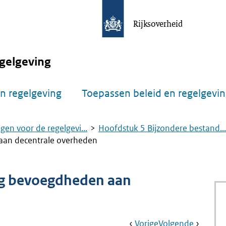
Rijksoverheid
gelgeving
n regelgeving
Toepassen beleid en regelgevi
gen voor de regelgevi...
Hoofdstuk 5 Bijzondere bestand...
aan decentrale overheden
ng bevoegdheden aan
Book
Ga
Vorige
Pagina:
Ga
Volgende
Pagina: