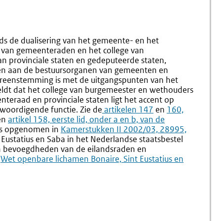
ds de dualisering van het gemeente- en het
 van gemeenteraden en het college van
an provinciale staten en gedeputeerde staten,
den aan de bestuursorganen van gemeenten en
ereenstemming is met de uitgangspunten van het
eldt dat het college van burgemeester en wethouders
teraad en provinciale staten ligt het accent op
nwoordigende functie. Zie de
Externe
artikelen 147
en
Externe
160,
en
Externe
artikel 158, eerste lid, onder a en b, van de
link:
link:
 is opgenomen in
link:
Externe
Kamerstukken II 2002/03, 28995,
 Eustatius en Saba in het Nederlandse staatsbestel
link:
 en bevoegdheden van de eilandsraden en
e
Externe
Wet openbare lichamen Bonaire, Sint Eustatius en
link: