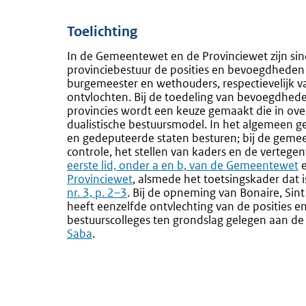
Toelichting
In de Gemeentewet en de Provinciewet zijn sin
provinciebestuur de posities en bevoegdheden
burgemeester en wethouders, respectievelijk v
ontvlochten. Bij de toedeling van bevoegdhe
provincies wordt een keuze gemaakt die in ov
dualistische bestuursmodel. In het algemeen g
en gedeputeerde staten besturen; bij de gemeen
controle, het stellen van kaders en de vertege
eerste lid, onder a en b, van de Gemeentewet
Provinciewet
, alsmede het toetsingskader dat
nr. 3, p. 2–3
. Bij de opneming van Bonaire, Sint
heeft eenzelfde ontvlechting van de posities
bestuurscolleges ten grondslag gelegen aan d
Saba
.