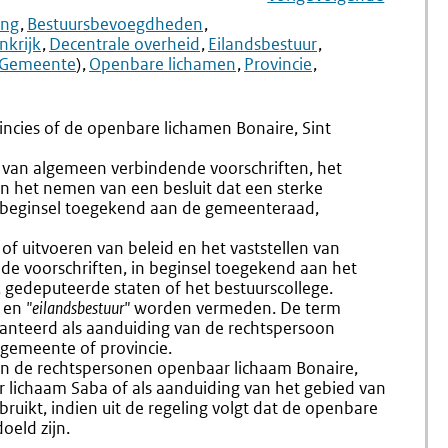
Navigation
Naar
Aanwijzing
Naar
Aanwijz
ing
Bestuursbevoegdheden
5.22
5.24
nkrijk
Decentrale overheid
Eilandsbestuur
Delegatie
Interbest
Gemeente
)
Openbare lichamen
Provincie
Aan
Toezicht
Ondergeschikten
cies of de openbare lichamen Bonaire, Sint
n van algemeen verbindende voorschriften, het
en het nemen van een besluit dat een sterke
in beginsel toegekend aan de gemeenteraad,
of uitvoeren van beleid en het vaststellen van
nde voorschriften, in beginsel toegekend aan het
gedeputeerde staten of het bestuurscollege.
en
"eilandsbestuur"
worden vermeden. De term
anteerd als aanduiding van de rechtspersoon
 gemeente of provincie.
an de rechtspersonen openbaar lichaam Bonaire,
r lichaam Saba of als aanduiding van het gebied van
ruikt, indien uit de regeling volgt dat de openbare
oeld zijn.