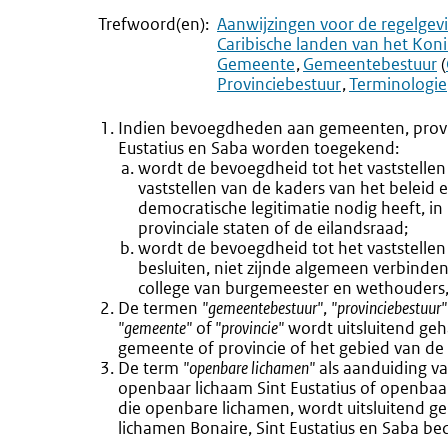
Trefwoord(en):
Aanwijzingen voor de regelgev
Caribische landen van het Koni
Gemeente
Gemeentebestuur
(
Provinciebestuur
Terminologie
Indien bevoegdheden aan gemeenten, provin
Eustatius en Saba worden toegekend:
wordt de bevoegdheid tot het vaststelle
vaststellen van de kaders van het beleid 
democratische legitimatie nodig heeft, 
provinciale staten of de eilandsraad;
wordt de bevoegdheid tot het vaststellen 
besluiten, niet zijnde algemeen verbinde
college van burgemeester en wethouders, 
De termen
"gemeentebestuur"
,
"provinciebestuur"
"gemeente"
of
"provincie"
wordt uitsluitend geh
gemeente of provincie of het gebied van de
De term
"openbare lichamen"
als aanduiding v
openbaar lichaam Sint Eustatius of openbaa
die openbare lichamen, wordt uitsluitend geb
lichamen Bonaire, Sint Eustatius en Saba bed