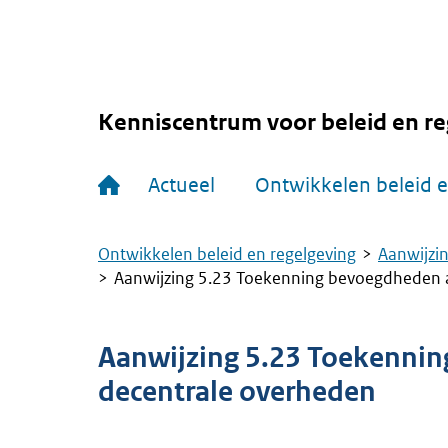
Overslaan
en
naar
de
inhoud
gaan
Kenniscentrum voor beleid en re
Hoofdnavigatie
Actueel
Ontwikkelen beleid e
Ontwikkelen beleid en regelgeving
Aanwijzin
Kruimelpad
Aanwijzing 5.23 Toekenning bevoegdheden 
Aanwijzing 5.23 Toekenni
decentrale overheden