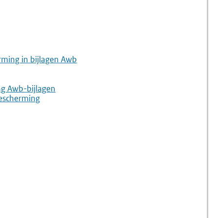
5.47
5.48
Economische
Rechtsb
Delicten
rming in bijlagen Awb
ng Awb-bijlagen
bescherming