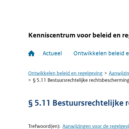
Overslaan
en
naar
de
inhoud
gaan
Kenniscentrum voor beleid en re
Hoofdnavigatie
Actueel
Ontwikkelen beleid e
Ontwikkelen beleid en regelgeving
Aanwijzin
Kruimelpad
§ 5.11 Bestuursrechtelijke rechtsbescherming
§ 5.11 Bestuursrechtelijke
Trefwoord(en):
Aanwijzingen voor de regelgev