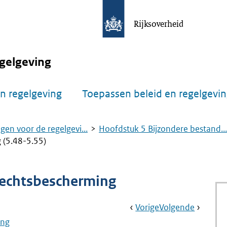
Rijksoverheid
gelgeving
n regelgeving
Toepassen beleid en regelgevi
gen voor de regelgevi...
Hoofdstuk 5 Bijzondere bestand...
 (5.48-5.55)
 rechtsbescherming
Book
Ga
Vorige
Pagina:
Ga
Volgende
Pagina:
Navigation
Naar
Aanwijzing
Naar
Aanwijz
ing