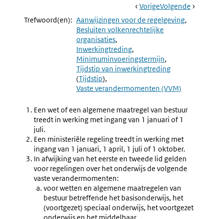
Book
Ga
Vorige
Pagina:
Ga
Volgende
Pagina:
Navigation
Naar
Aanwijzing
Naar
Aanwijzi
Trefwoord(en):
Aanwijzingen voor de regelgeving
4.16
4.18
Besluiten volkenrechtelijke
Inwerkingtreding
(vervall
organisaties
Na
Inwerkingtreding
Bekendmaking
Minimuminvoeringstermijn
Tijdstip van inwerkingtreding
(
Tijdstip
)
Vaste verandermomenten (VVM)
Een wet of een algemene maatregel van bestuur
treedt in werking met ingang van 1 januari of 1
juli.
Een ministeriële regeling treedt in werking met
ingang van 1 januari, 1 april, 1 juli of 1 oktober.
In afwijking van het eerste en tweede lid gelden
voor regelingen over het onderwijs de volgende
vaste verandermomenten:
voor wetten en algemene maatregelen van
bestuur betreffende het basis­onderwijs, het
(voortgezet) speciaal onderwijs, het voortgezet
onderwijs en het middelbaar