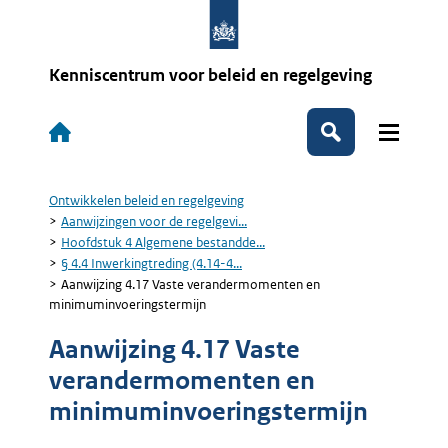
Overslaan
en
naar
de
Kenniscentrum voor beleid en regelgeving
inhoud
gaan
Hoofdnavigatie
Zoeken
Ontwikkelen beleid en regelgeving
Kruimelpad
Aanwijzingen voor de regelgevi...
Hoofdstuk 4 Algemene bestandde...
§ 4.4 Inwerkingtreding (4.14-4...
Aanwijzing 4.17 Vaste verandermomenten en
minimuminvoeringstermijn
Aanwijzing 4.17 Vaste
verandermomenten en
minimuminvoeringstermijn