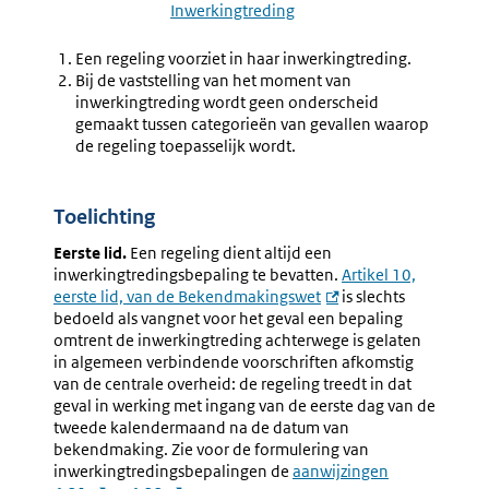
4.4
4.15
Inwerkingtreding
Inwerkingtreding
Kenbaar
(4.14-
Tijdstip
Een regeling voorziet in haar inwerkingtreding.
4.23)
Van
Bij de vaststelling van het moment van
Inwerkin
inwerkingtreding wordt geen onderscheid
gemaakt tussen categorieën van gevallen waarop
de regeling toepasselijk wordt.
Toelichting
Eerste lid.
Een regeling dient altijd een
inwerkingtredingsbepaling te bevatten.
Artikel 10,
eerste lid, van de Bekendmakingswet
is slechts
bedoeld als vangnet voor het geval een bepaling
omtrent de inwerkingtreding achterwege is gelaten
in algemeen verbindende voorschriften afkomstig
van de centrale overheid: de regeling treedt in dat
geval in werking met ingang van de eerste dag van de
tweede kalendermaand na de datum van
bekendmaking. Zie voor de formulering van
inwerkingtredingsbepalingen de
aanwijzingen