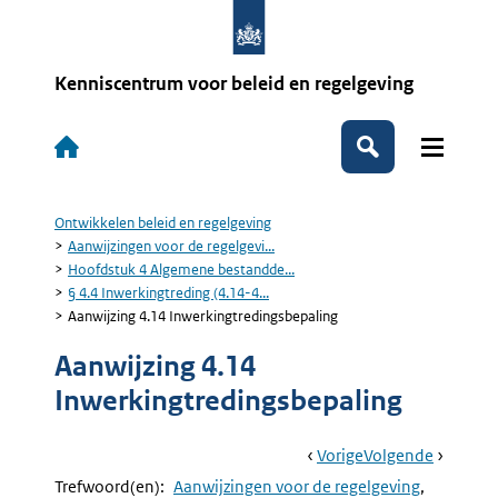
Overslaan
en
naar
de
Kenniscentrum voor beleid en regelgeving
inhoud
gaan
Hoofdnavigatie
Zoeken
Ontwikkelen beleid en regelgeving
Kruimelpad
Aanwijzingen voor de regelgevi...
Hoofdstuk 4 Algemene bestandde...
§ 4.4 Inwerkingtreding (4.14-4...
Aanwijzing 4.14 Inwerkingtredingsbepaling
Aanwijzing 4.14
Inwerkingtredingsbepaling
Book
Ga
Vorige
Pagina:
Ga
Volgende
Pagina:
Navigation
Naar
§
Naar
Aanwijzi
Trefwoord(en):
Aanwijzingen voor de regelgeving