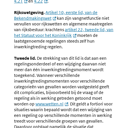
4.21
en
4.22
.
Rijkswetgeving.
Artikel 10, eerste lid, van de
Bekendmakingswet
kan zijn vangnetfunctie niet
vervullen voor rijkswetten en algemene maatregelen
van rijksbestuur: krachtens
artikel 22, tweede lid, van
het Statuut voor het Koninkrijk
moeten de
laatstgenoemde regelingen steeds zelf hun
inwerkingtreding regelen.
Tweede lid.
De strekking van dit lid is dat aan een
regelingsonderdeel of een wijziging daarvan niet
meer dan één inwerkingtredingsmoment wordt
toegekend. Wanneer verschillende
inwerkingtredingsmomenten voor verschillende
categorieën van gevallen worden vastgesteld geeft
dit complicaties, bijvoorbeeld bij de vraag of de
regeling als in werking getreden getoond moet
worden op
www.wetten.nl
. Dit geldt a fortiori voor
situaties waarin bepaald wordt dat een wijziging van
een regeling op verschillende momenten in werking
treedt voor verschillende groepen van gevallen.
Daardoor ontstaat namelijk de situatie dat