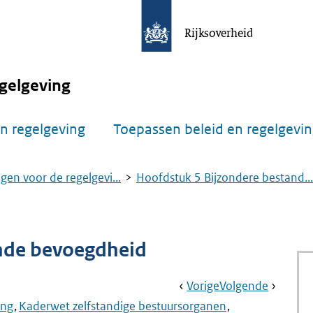
Rijksoverheid
gelgeving
n regelgeving
Toepassen beleid en regelgevi
gen voor de regelgevi...
Hoofdstuk 5 Bijzondere bestand...
nde bevoegdheid
Book
Ga
Vorige
Pagina:
Ga
Volgende
Pagina:
Navigation
Naar
Aanwijzing
Naar
Aanwijz
ing
Kaderwet zelfstandige bestuursorganen