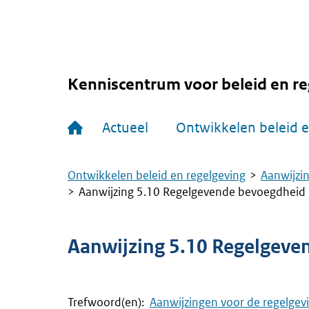
Overslaan
en
naar
de
inhoud
gaan
Kenniscentrum voor beleid en re
Hoofdnavigatie
Actueel
Ontwikkelen beleid e
Ontwikkelen beleid en regelgeving
Aanwijzin
Kruimelpad
Aanwijzing 5.10 Regelgevende bevoegdheid
Aanwijzing 5.10 Regelgeve
Trefwoord(en):
Aanwijzingen voor de regelgev