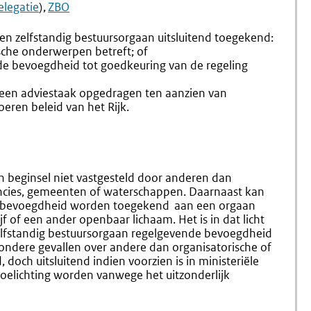
5.9
5.11
elegatie
)
ZBO
Instelling
Rechtspe
Bij
zelfstandig bestuursorgaan uitsluitend toegekend:
Of
ische onderwerpen betreft; of
Krachtens
n de bevoegdheid tot goedkeuring van de regeling
De
Wet
geen adviestaak opgedragen ten aanzien van
eren beleid van het Rijk.
 beginsel niet vastgesteld door anderen dan
vincies, gemeenten of waterschappen. Daarnaast kan
 bevoegdheid worden toegekend aan een orgaan
 of een ander openbaar lichaam. Het is in dat licht
elfstandig bestuursorgaan regelgevende bevoegdheid
zondere gevallen over andere dan organisa­torische of
doch uitsluitend indien voorzien is in ministeriële
toelichting worden vanwege het uitzonderlijk