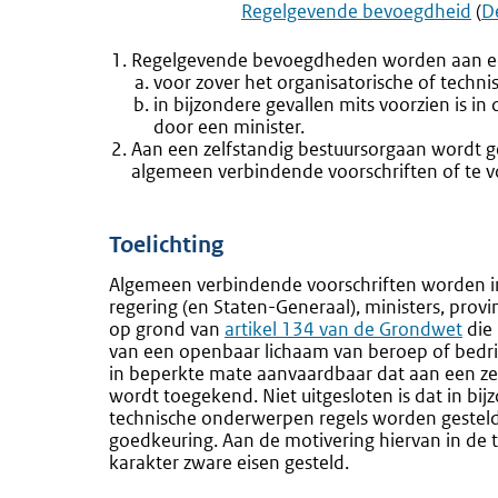
Regelgevende bevoegdheid
(
D
Regelgevende bevoegdheden worden aan een 
voor zover het organisatorische of techn
in bijzondere gevallen mits voorzien is i
door een minister.
Aan een zelfstandig bestuursorgaan wordt 
algemeen verbindende voorschriften of te vo
Toelichting
Algemeen verbindende voorschriften worden in
regering (en Staten-Generaal), ministers, pro
op grond van
Externe
artikel 134 van de Grondwet
die
van een openbaar lichaam van beroep of bedrijf
link:
in beperkte mate aanvaardbaar dat aan een z
wordt toegekend. Niet uitgesloten is dat in bij
technische onderwerpen regels worden gesteld, 
goedkeuring. Aan de motivering hiervan in de 
karakter zware eisen gesteld.