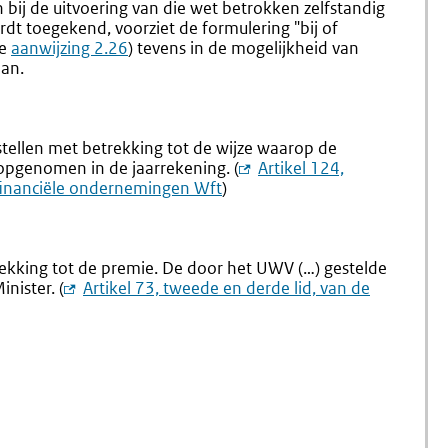
bij de uitvoering van die wet betrokken zelfstandig
t toegekend, voorziet de formulering "bij of
ie
aanwijzing 2.26
) tevens in de mogelijkheid van
aan.
stellen met betrekking tot de wijze waarop de
 opgenomen in de jaarrekening. (
Externe
Artikel 124,
 financiële ondernemingen Wft
)
link:
ekking tot de premie. De door het UWV (…) gestelde
nister. (
Externe
Artikel 73, tweede en derde lid, van de
link: